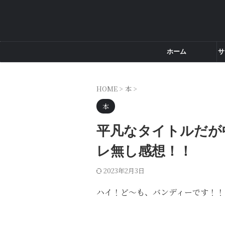
ホーム
サ
HOME
>
本
>
本
平凡なタイトルだが
レ無し感想！！
2023年2月3日
ハイ！ど～も、バンディーです！！