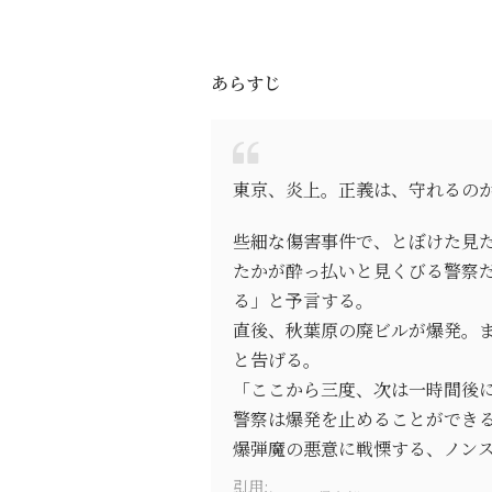
あらすじ
東京、炎上。正義は、守れるの
些細な傷害事件で、とぼけた見
たかが酔っ払いと見くびる警察
る」と予言する。
直後、秋葉原の廃ビルが爆発。ま
と告げる。
「ここから三度、次は一時間後
警察は爆発を止めることができ
爆弾魔の悪意に戦慄する、ノン
引用: