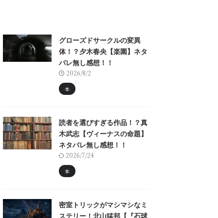
グローズドサークルの変異
体！？夕木春央【楽園】ネタ
バレ無し感想！！
2026/8/2
本
読者を選びすぎる作品！？真
木武志【ヴィーナスの命題】
ネタバレ無し感想！！
2026/7/24
本
密室トリックがマシマシなミ
ステリー！北山猛邦【『石球