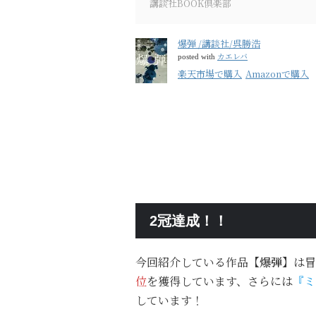
講談社BOOK倶楽部
爆弾 /講談社/呉勝浩
カエレバ
posted with
楽天市場で購入
Amazonで購入
2冠達成！！
今回紹介している作品
【爆弾】
は冒
位
を獲得しています、さらには
『ミ
しています！