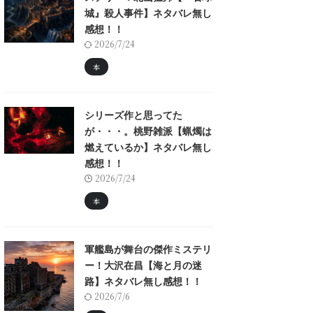
城』殺人事件】ネタバレ無し
感想！！
2026/7/24
本
シリーズ作と思ってた
が・・・。桃野雑派【蝋燭は
燃えているか】ネタバレ無し
感想！！
2026/7/24
本
軍艦島が舞台の傑作ミステリ
ー！大沢在昌【海と月の迷
路】ネタバレ無し感想！！
2026/7/6