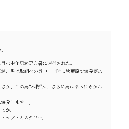
か。
た目の中年男が野方署に連行された。
だが、男は取調べの最中「十時に秋葉原で爆発があ
さか、この男“本物”か。さらに男はあっけらかん
に爆発します」。
るのか。
ストップ・ミステリー。