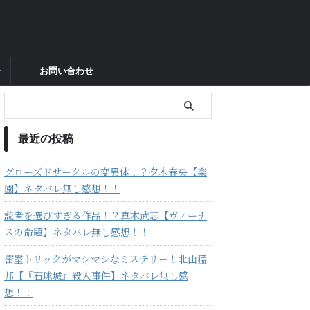
ー
お問い合わせ
最近の投稿
グローズドサークルの変異体！？夕木春央【楽
園】ネタバレ無し感想！！
読者を選びすぎる作品！？真木武志【ヴィーナ
スの命題】ネタバレ無し感想！！
密室トリックがマシマシなミステリー！北山猛
邦【『石球城』殺人事件】ネタバレ無し感
想！！