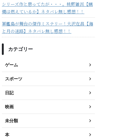
シリーズ作と思ってたが・・・。桃野雑派【蝋
燭は燃えているか】ネタバレ無し感想！！
軍艦島が舞台の傑作ミステリー！大沢在昌【海
と月の迷路】ネタバレ無し感想！！
カテゴリー
ゲーム
スポーツ
日記
映画
未分類
本