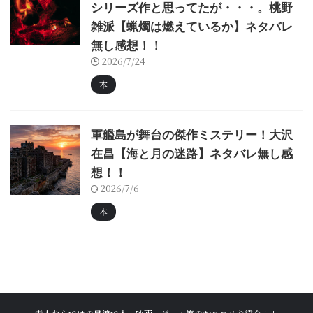
シリーズ作と思ってたが・・・。桃野
雑派【蝋燭は燃えているか】ネタバレ
無し感想！！
2026/7/24
本
軍艦島が舞台の傑作ミステリー！大沢
在昌【海と月の迷路】ネタバレ無し感
想！！
2026/7/6
本