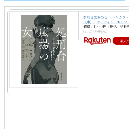
処刑台広場の女 （ハヤカワ
文庫） [ マーティン・エドワー
価格：1,320円（税込、送料
(2026/3/4時点)
楽天