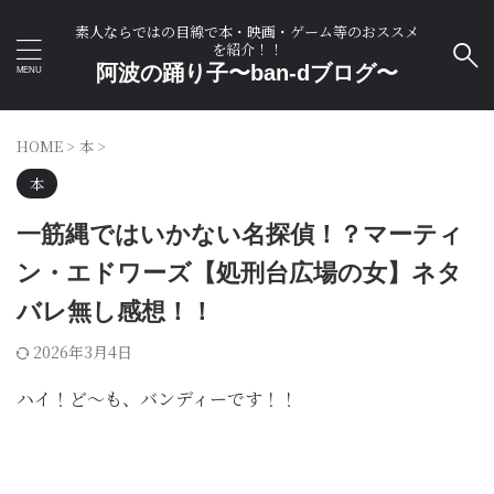
素人ならではの目線で本・映画・ゲーム等のおススメ
を紹介！！
阿波の踊り子〜ban-dブログ〜
HOME
>
本
>
本
一筋縄ではいかない名探偵！？マーティ
ン・エドワーズ【処刑台広場の女】ネタ
バレ無し感想！！
2026年3月4日
ハイ！ど〜も、バンディーです！！