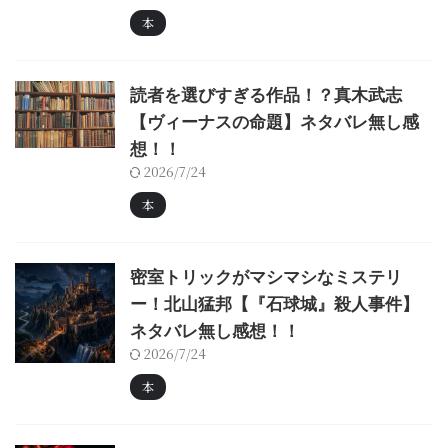
本
読者を選びすぎる作品！？真木武志
【ヴィーナスの命題】ネタバレ無し感
想！！
2026/7/24
本
密室トリックがマシマシなミステリ
ー！北山猛邦【『石球城』殺人事件】
ネタバレ無し感想！！
2026/7/24
本