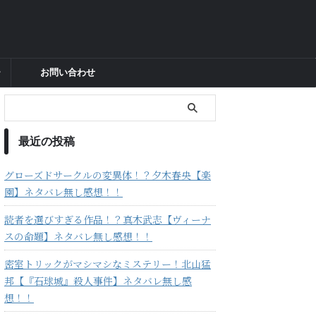
ー
お問い合わせ
最近の投稿
グローズドサークルの変異体！？夕木春央【楽
園】ネタバレ無し感想！！
読者を選びすぎる作品！？真木武志【ヴィーナ
スの命題】ネタバレ無し感想！！
密室トリックがマシマシなミステリー！北山猛
邦【『石球城』殺人事件】ネタバレ無し感
想！！