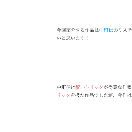
今回紹介する作品は
中町信
のミステ
いと思います！！
中町信は
叙述トリック
が得意な作家
リック
を扱た作品でしたが、今作は