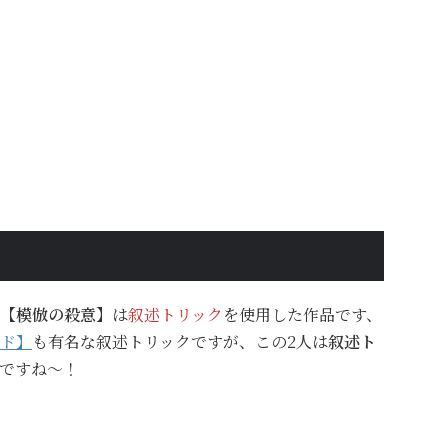
【模倣の殺意】
は
叙述トリック
を使用した作品です、
ド】
も有名な叙述トリックですが、この2人は
叙述ト
ですね～！