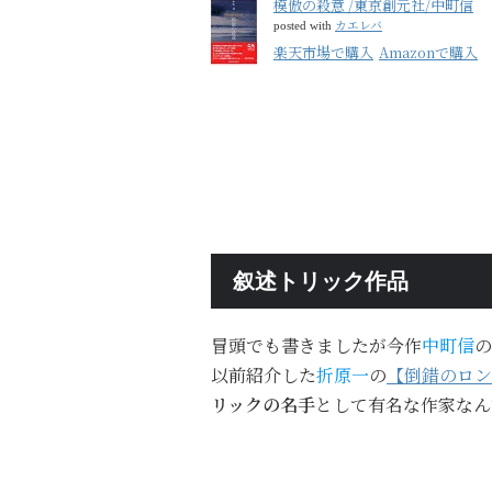
模倣の殺意 /東京創元社/中町信
カエレバ
posted with
楽天市場で購入
Amazonで購入
叙述トリック作品
冒頭でも書きましたが今作
中町信
の
以前紹介した
折原一
の
【倒錯のロン
リックの名手
として有名な作家なん