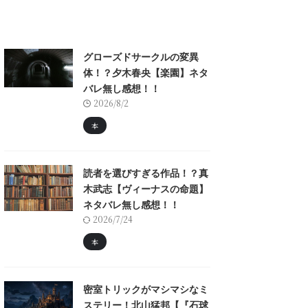
グローズドサークルの変異
体！？夕木春央【楽園】ネタ
バレ無し感想！！
2026/8/2
本
読者を選びすぎる作品！？真
木武志【ヴィーナスの命題】
ネタバレ無し感想！！
2026/7/24
本
密室トリックがマシマシなミ
ステリー！北山猛邦【『石球