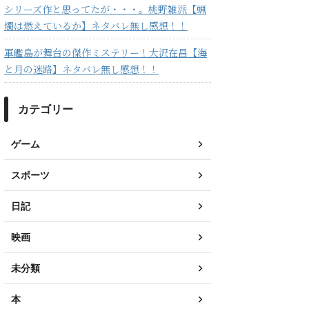
シリーズ作と思ってたが・・・。桃野雑派【蝋
燭は燃えているか】ネタバレ無し感想！！
軍艦島が舞台の傑作ミステリー！大沢在昌【海
と月の迷路】ネタバレ無し感想！！
カテゴリー
ゲーム
スポーツ
日記
映画
未分類
本