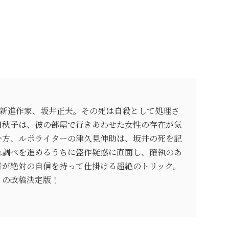
た新進作家、坂井正夫。その死は自殺として処理さ
田秋子は、彼の部屋で行きあわせた女性の存在が気
一方、ルポライターの津久見伸助は、坂井の死を記
れ調べを進めるうちに盗作疑惑に直面し、確執のあ
者が絶対の自信を持って仕掛ける超絶のトリック。
』の改稿決定版！