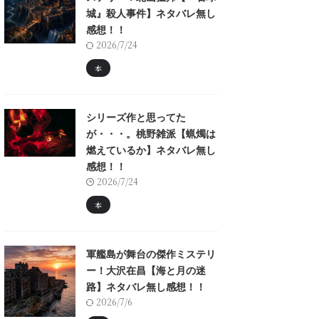
城』殺人事件】ネタバレ無し
感想！！
2026/7/24
本
シリーズ作と思ってた
が・・・。桃野雑派【蝋燭は
燃えているか】ネタバレ無し
感想！！
2026/7/24
本
軍艦島が舞台の傑作ミステリ
ー！大沢在昌【海と月の迷
路】ネタバレ無し感想！！
2026/7/6