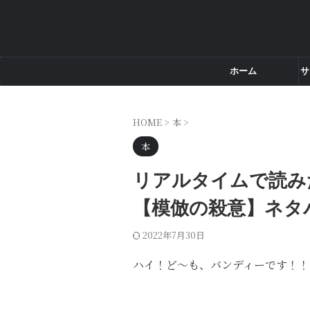
ホーム
サ
HOME
>
本
>
本
リアルタイムで読み
【模倣の殺意】ネタ
2022年7月30日
ハイ！ど～も、バンディーです！！