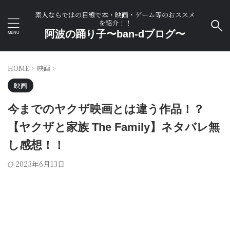
素人ならではの目線で本・映画・ゲーム等のおススメ
を紹介！！
阿波の踊り子〜ban-dブログ〜
HOME
>
映画
>
映画
今までのヤクザ映画とは違う作品！？
【ヤクザと家族 The Family】ネタバレ無
し感想！！
2023年6月13日