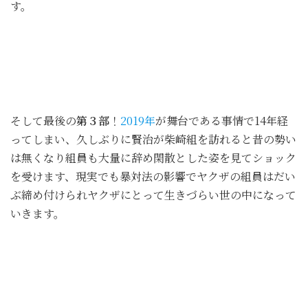
す。
そして最後の
第３部
！
2019年
が舞台である事情で14年経
ってしまい、久しぶりに賢治が柴崎組を訪れると昔の勢い
は無くなり組員も大量に辞め閑散とした姿を見てショック
を受けます、現実でも暴対法の影響でヤクザの組員はだい
ぶ締め付けられヤクザにとって生きづらい世の中になって
いきます。