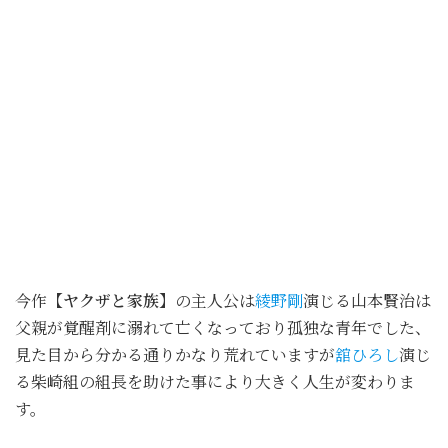
今作
【ヤクザと家族】
の主人公は
綾野剛
演じる山本賢治は
父親が覚醒剤に溺れて亡くなっており孤独な青年でした、
見た目から分かる通りかなり荒れていますが
舘ひろし
演じ
る柴崎組の組長を助けた事により大きく人生が変わりま
す。