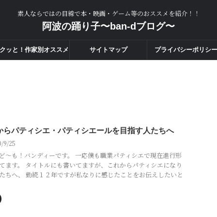
素人ならではの目線で本・映画・ゲーム等のおススメを紹介！！
阿波の踊り子〜ban-dブログ〜
クッと！作家別オススメ
サイトマップ
プライバシーポリシ
度一覧！！
からパティシエ・パティシエールを目指す人たちへ
0/9/25
ど～も！バンディーです。 一応僕も職業パティシエで現在進行形
てます。 タイトルにも書いてますが、これからパティシエになり
たちへ、 勤続１２年ですが私なりに感じたことをお伝えしたいと