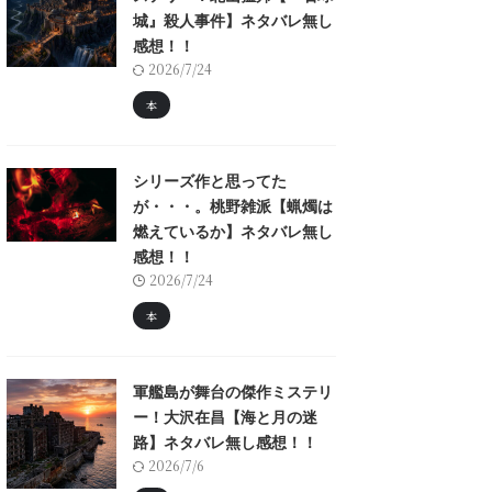
城』殺人事件】ネタバレ無し
感想！！
2026/7/24
本
シリーズ作と思ってた
が・・・。桃野雑派【蝋燭は
燃えているか】ネタバレ無し
感想！！
2026/7/24
本
軍艦島が舞台の傑作ミステリ
ー！大沢在昌【海と月の迷
路】ネタバレ無し感想！！
2026/7/6