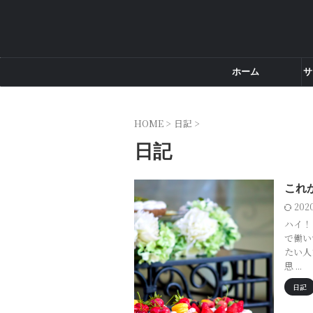
ホーム
サ
HOME
>
日記
>
日記
これ
202
ハイ！
で働い
たい人
思 ...
日記