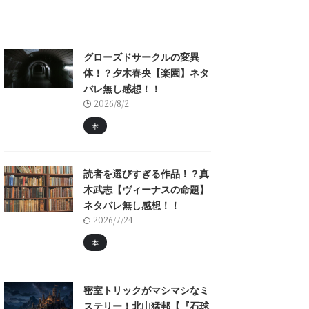
グローズドサークルの変異
体！？夕木春央【楽園】ネタ
バレ無し感想！！
2026/8/2
本
読者を選びすぎる作品！？真
木武志【ヴィーナスの命題】
ネタバレ無し感想！！
2026/7/24
本
密室トリックがマシマシなミ
ステリー！北山猛邦【『石球