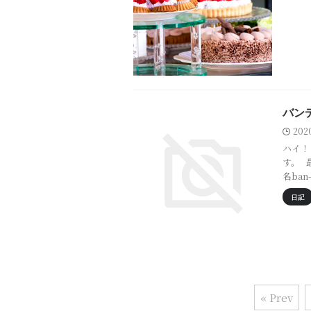
バン
202
ハイ！
す。 
名ba
日記
« Prev