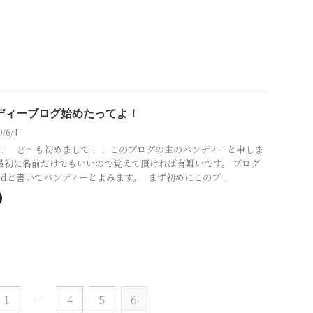
ディーブログ始めたってよ！
0/6/4
！ ど～も初めまして！！ このブログの主のバンディーと申しま
最初に名前だけでもいいので覚えて頂ければ有難いです。 ブログ
n-dと書いてバンディーとよみます。 まず初めにこのブ ...
1
…
4
5
6