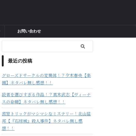
ー
お問い合わせ
最近の投稿
グローズドサークルの変異体！？夕木春央【楽
園】ネタバレ無し感想！！
読者を選びすぎる作品！？真木武志【ヴィーナ
スの命題】ネタバレ無し感想！！
密室トリックがマシマシなミステリー！北山猛
邦【『石球城』殺人事件】ネタバレ無し感
想！！