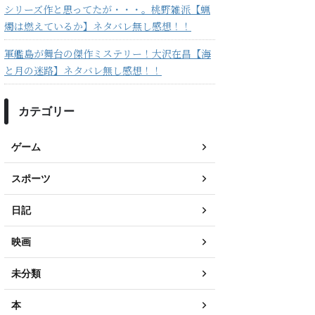
シリーズ作と思ってたが・・・。桃野雑派【蝋
燭は燃えているか】ネタバレ無し感想！！
軍艦島が舞台の傑作ミステリー！大沢在昌【海
と月の迷路】ネタバレ無し感想！！
カテゴリー
ゲーム
スポーツ
日記
映画
未分類
本