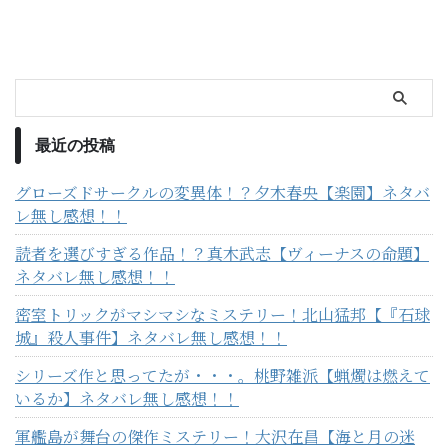
最近の投稿
グローズドサークルの変異体！？夕木春央【楽園】ネタバ
レ無し感想！！
読者を選びすぎる作品！？真木武志【ヴィーナスの命題】
ネタバレ無し感想！！
密室トリックがマシマシなミステリー！北山猛邦【『石球
城』殺人事件】ネタバレ無し感想！！
シリーズ作と思ってたが・・・。桃野雑派【蝋燭は燃えて
いるか】ネタバレ無し感想！！
軍艦島が舞台の傑作ミステリー！大沢在昌【海と月の迷