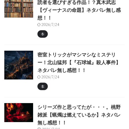
読者を選びすぎる作品！？真木武志
【ヴィーナスの命題】ネタバレ無し感
想！！
2026/7/24
本
密室トリックがマシマシなミステリ
ー！北山猛邦【『石球城』殺人事件】
ネタバレ無し感想！！
2026/7/24
本
シリーズ作と思ってたが・・・。桃野
雑派【蝋燭は燃えているか】ネタバレ
無し感想！！