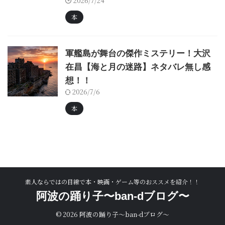
2026/7/24
本
軍艦島が舞台の傑作ミステリー！大沢
在昌【海と月の迷路】ネタバレ無し感
想！！
2026/7/6
本
素人ならではの目線で本・映画・ゲーム等のおススメを紹介！！
阿波の踊り子〜ban-dブログ〜
© 2026 阿波の踊り子〜ban-dブログ〜