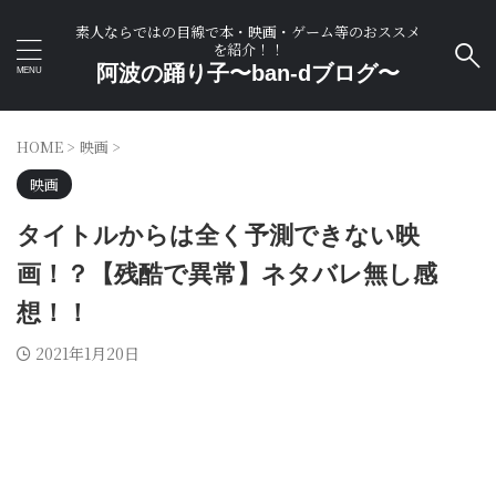
素人ならではの目線で本・映画・ゲーム等のおススメ
を紹介！！
阿波の踊り子〜ban-dブログ〜
HOME
>
映画
>
映画
タイトルからは全く予測できない映
画！？【残酷で異常】ネタバレ無し感
想！！
2021年1月20日