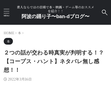
素人ならではの目線で本・映画・ゲーム等のおススメ
を紹介！！
阿波の踊り子〜ban-dブログ〜
HOME
>
本
>
本
２つの話が交わる時真実が判明する！？
【コープス・ハント】ネタバレ無し感
想！！
2022年3月16日