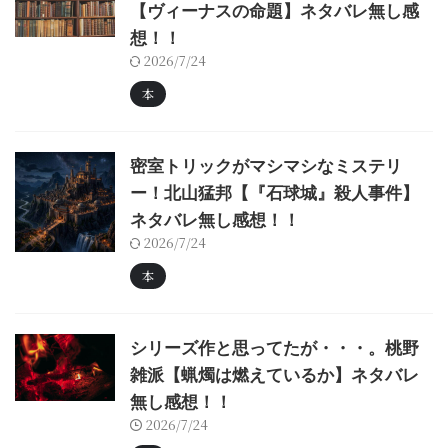
【ヴィーナスの命題】ネタバレ無し感
想！！
2026/7/24
本
密室トリックがマシマシなミステリ
ー！北山猛邦【『石球城』殺人事件】
ネタバレ無し感想！！
2026/7/24
本
シリーズ作と思ってたが・・・。桃野
雑派【蝋燭は燃えているか】ネタバレ
無し感想！！
2026/7/24