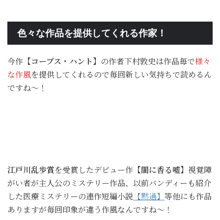
色々な作品を提供してくれる作家！
今作
【コープス・ハント】
の作者下村敦史は作品毎で
様々
な作風
を提供してくれるので毎回新しい気持ちで読めるん
ですね～！
江戸川乱歩賞
を受賞したデビュー作
【闇に香る嘘】
視覚障
がい者が主人公のミステリー作品、以前バンディーも紹介
した医療ミステリーの連作短編小説
【黙過】
等他にも作品
ありますが毎回印象が違う作風なんですね～！