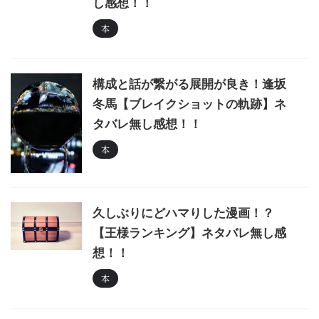
し感想！！
本
構成と話が繋がる展開が良き！逢坂
冬馬【ブレイクショットの軌跡】ネ
タバレ無し感想！！
本
久しぶりにどハマりした漫画！？
【王様ランキング】ネタバレ無し感
想！！
本