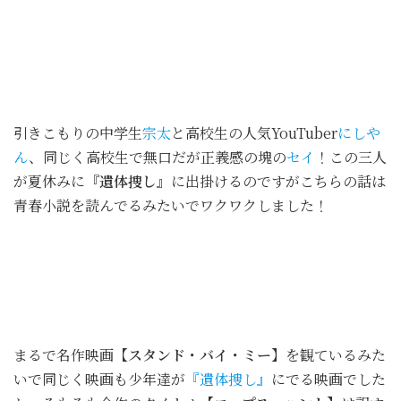
引きこもりの中学生
宗太
と高校生の人気YouTuber
にしや
ん
、同じく高校生で無口だが正義感の塊の
セイ
！この三人
が夏休みに
『遺体捜し』
に出掛けるのですがこちらの話は
青春小説を読んでるみたいでワクワクしました！
まるで名作映画
【スタンド・バイ・ミー】
を観ているみた
いで同じく映画も少年達が
『遺体捜し』
にでる映画でした