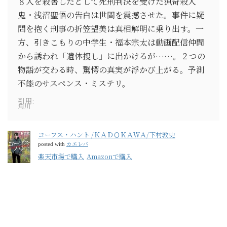
８人を殺害したとして死刑判決を受けた猟奇殺人
鬼・浅沼聖悟の告白は世間を震撼させた。事件に疑
問を抱く刑事の折笠望美は真相解明に乗り出す。一
方、引きこもりの中学生・福本宗太は動画配信仲間
から誘われ「遺体捜し」に出かけるが……。２つの
物語が交わる時、驚愕の真実が浮かび上がる。予測
不能のサスペンス・ミステリ。
引用:
角川
コープス・ハント /ＫＡＤＯＫＡＷＡ/下村敦史
カエレバ
posted with
楽天市場で購入
Amazonで購入