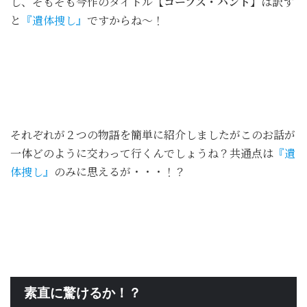
し、そもそも今作のタイトル
【コープス・ハント】
は訳す
と
『遺体捜し』
ですからね～！
それぞれが２つの物語を簡単に紹介しましたがこのお話が
一体どのように交わって行くんでしょうね？共通点は
『遺
体捜し』
のみに思えるが・・・！？
素直に驚けるか！？