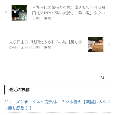
青春時代の気持ちを思い出させてくれる映
画【SUNNY 強い気持ち・強い愛】ネタバ
レ無し感想！！
大泉洋主演で映画化もされる小説【騙し絵
の牙】ネタバレ無し感想！！
最近の投稿
グローズドサークルの変異体！？夕木春央【楽園】ネタバ
レ無し感想！！