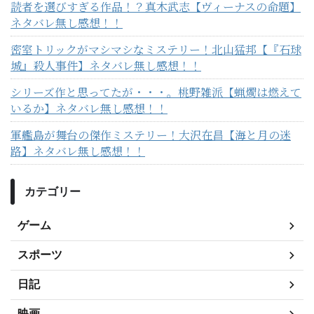
読者を選びすぎる作品！？真木武志【ヴィーナスの命題】
ネタバレ無し感想！！
密室トリックがマシマシなミステリー！北山猛邦【『石球
城』殺人事件】ネタバレ無し感想！！
シリーズ作と思ってたが・・・。桃野雑派【蝋燭は燃えて
いるか】ネタバレ無し感想！！
軍艦島が舞台の傑作ミステリー！大沢在昌【海と月の迷
路】ネタバレ無し感想！！
カテゴリー
ゲーム
スポーツ
日記
映画