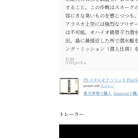
すること。この作戦はスネーク
容にきな臭いものを感じつつも、
アラスカ上空には強烈なブリザ
は不可能。オハイオ級原子力潜
出。島に最接近した所で潜水艇
ング・ミッション（潜入任務）
引用：
wikipedia
PS メタルギア ソリッド PlaySt
カエレバ
posted with
楽天市場で購入
Amazonで購
トレーラー