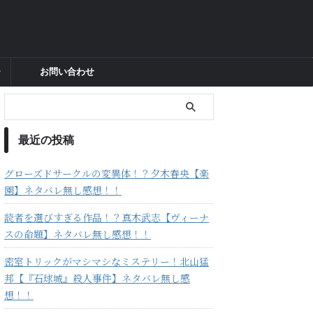
ー
お問い合わせ
最近の投稿
グローズドサークルの変異体！？夕木春央【楽
園】ネタバレ無し感想！！
読者を選びすぎる作品！？真木武志【ヴィーナ
スの命題】ネタバレ無し感想！！
密室トリックがマシマシなミステリー！北山猛
邦【『石球城』殺人事件】ネタバレ無し感
想！！