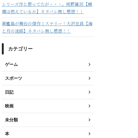
シリーズ作と思ってたが・・・。桃野雑派【蝋
燭は燃えているか】ネタバレ無し感想！！
軍艦島が舞台の傑作ミステリー！大沢在昌【海
と月の迷路】ネタバレ無し感想！！
カテゴリー
ゲーム
スポーツ
日記
映画
未分類
本