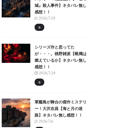
城』殺人事件】ネタバレ無し
感想！！
2026/7/24
本
シリーズ作と思ってた
が・・・。桃野雑派【蝋燭は
燃えているか】ネタバレ無し
感想！！
2026/7/24
本
軍艦島が舞台の傑作ミステリ
ー！大沢在昌【海と月の迷
路】ネタバレ無し感想！！
2026/7/6