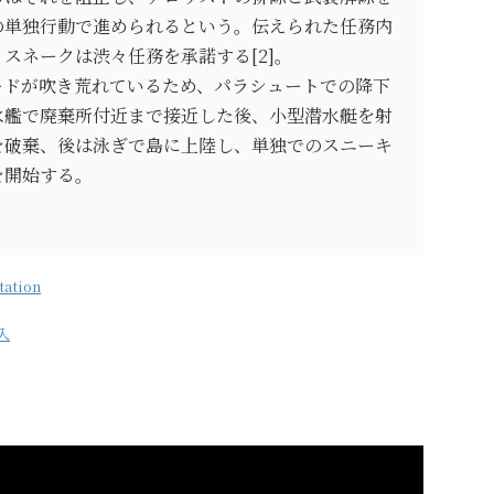
の単独行動で進められるという。伝えられた任務内
スネークは渋々任務を承諾する[2]。
ードが吹き荒れているため、パラシュートでの降下
水艦で廃棄所付近まで接近した後、小型潜水艇を射
を破棄、後は泳ぎで島に上陸し、単独でのスニーキ
を開始する。
ation
入