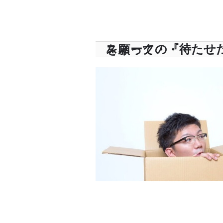
スネークの『待たせたな』がまた聞ける日が来ることを願って・・・