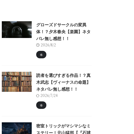
グローズドサークルの変異
体！？夕木春央【楽園】ネタ
バレ無し感想！！
2026/8/2
本
読者を選びすぎる作品！？真
木武志【ヴィーナスの命題】
ネタバレ無し感想！！
2026/7/24
本
密室トリックがマシマシなミ
ステリー！北山猛邦【『石球