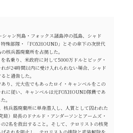
ューシャン列島・フォックス諸島沖の孤島、シャド
特殊部隊・「FOXHOUND」とその傘下の次世代
島の核兵器廃棄所を占拠した。
を名乗り、米政府に対して5000万ドルとビッグ・
れが24時間以内に受け入れられない場合、シャド
すると通告した。
官であり、元大佐でもあったロイ・キャンベルをこの
れに従い、キャンベルは元FOXHOUND隊員であ
した。
つ。核兵器廃棄所に単身潜入し、人質として囚われた
研究局）局長のドナルド・アンダーソンとアームズ・
ーの2名を救出すること。そして、テロリストの核発
らばそれを阻止し、テロリストの排除と武装解除を