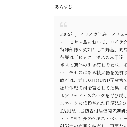
あらすじ
2005年。アラスカ半島・アリ
ー・モセス島において、ハイテク
特殊部隊が突如として蜂起、同
彼等は「ビッグ・ボスの息子達」
ボスの遺体の引き渡しを要求。そ
ー・モセスにある核兵器を発射
政府は、元FOXHOUND司令
鎮圧作戦の司令官として招集。そ
るソリッド・スネークを呼び戻
スネークに依頼された任務は2
DARPA（国防省付属機関先進
テック社社長のケネス・ベイカ
射能力の有無を調査し、事実な