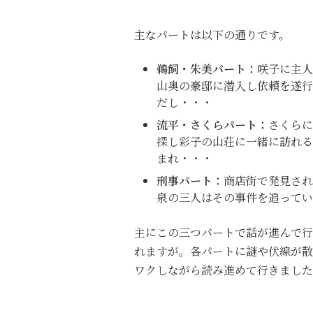
主なパートは以下の通りです。
鵜飼・朱美パート：
咲子に主人
山奥の豪邸に潜入し依頼を遂行
だし・・・
流平・さくらパート：
さくらに
探し彩子の山荘に一緒に訪れる
まれ・・・
刑事パート：
商店街で発見さ
泉の三人はその事件を追ってい
主にこの三つパートで話が進んで行
れますが。各パートに謎や伏線が散
ワクしながら読み進めて行きました