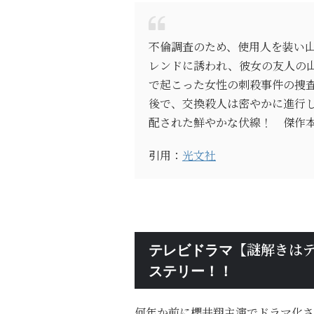
不倫調査のため、使用人を装い
レンドに誘われ、彼女の友人の
で起こった女性の刺殺事件の捜
後で、交換殺人は密やかに進行
配された鮮やかな伏線！ 傑作
引用：
光文社
【謎解きは
テレビドラマ
ステリー！！
何年か前に櫻井翔主演でドラマ化さ