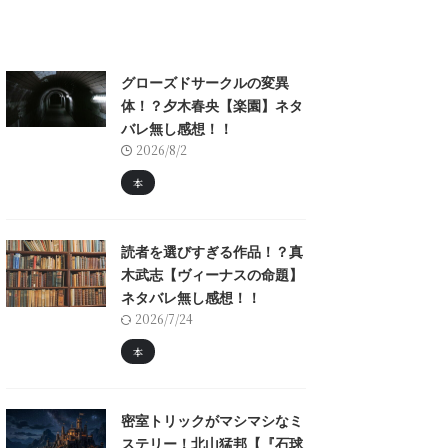
グローズドサークルの変異
体！？夕木春央【楽園】ネタ
バレ無し感想！！
2026/8/2
本
読者を選びすぎる作品！？真
木武志【ヴィーナスの命題】
ネタバレ無し感想！！
2026/7/24
本
密室トリックがマシマシなミ
ステリー！北山猛邦【『石球