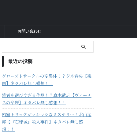
ー
お問い合わせ
最近の投稿
グローズドサークルの変異体！？夕木春央【楽
園】ネタバレ無し感想！！
読者を選びすぎる作品！？真木武志【ヴィーナ
スの命題】ネタバレ無し感想！！
密室トリックがマシマシなミステリー！北山猛
邦【『石球城』殺人事件】ネタバレ無し感
想！！