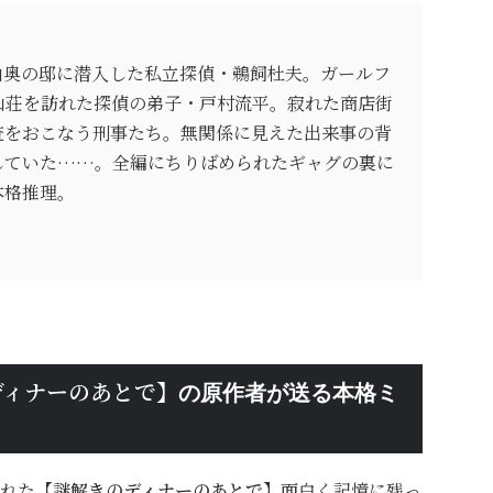
山奥の邸に潜入した私立探偵・鵜飼杜夫。ガールフ
山荘を訪れた探偵の弟子・戸村流平。寂れた商店街
査をおこなう刑事たち。無関係に見えた出来事の背
していた……。全編にちりばめられたギャグの裏に
本格推理。
ディナーのあとで】
の原作者が送る本格ミ
れた
【謎解きのディナーのあとで】
面白く記憶に残っ