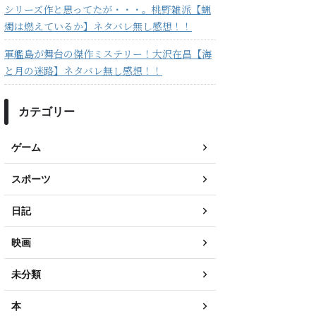
シリーズ作と思ってたが・・・。桃野雑派【蝋
燭は燃えているか】ネタバレ無し感想！！
軍艦島が舞台の傑作ミステリー！大沢在昌【海
と月の迷路】ネタバレ無し感想！！
カテゴリー
ゲーム
スポーツ
日記
映画
未分類
本