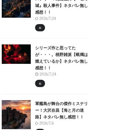
城』殺人事件】ネタバレ無し
感想！！
2026/7/24
本
シリーズ作と思ってた
が・・・。桃野雑派【蝋燭は
燃えているか】ネタバレ無し
感想！！
2026/7/24
本
軍艦島が舞台の傑作ミステリ
ー！大沢在昌【海と月の迷
路】ネタバレ無し感想！！
2026/7/6