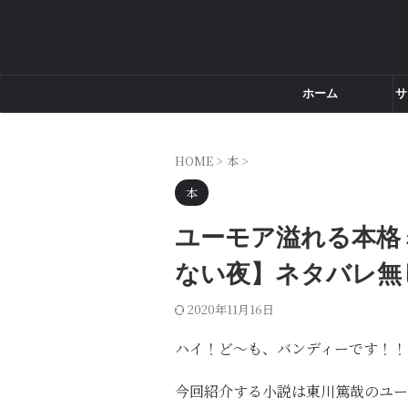
ホーム
サ
HOME
>
本
>
本
ユーモア溢れる本格
ない夜】ネタバレ無
2020年11月16日
ハイ！ど～も、バンディーです！！
今回紹介する小説は東川篤哉のユー