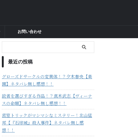
ー
お問い合わせ
最近の投稿
グローズドサークルの変異体！？夕木春央【楽
園】ネタバレ無し感想！！
読者を選びすぎる作品！？真木武志【ヴィーナ
スの命題】ネタバレ無し感想！！
密室トリックがマシマシなミステリー！北山猛
邦【『石球城』殺人事件】ネタバレ無し感
想！！