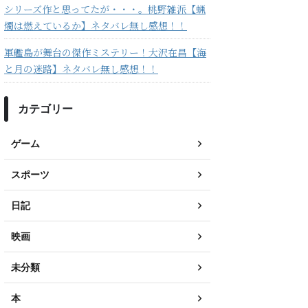
シリーズ作と思ってたが・・・。桃野雑派【蝋
燭は燃えているか】ネタバレ無し感想！！
軍艦島が舞台の傑作ミステリー！大沢在昌【海
と月の迷路】ネタバレ無し感想！！
カテゴリー
ゲーム
スポーツ
日記
映画
未分類
本