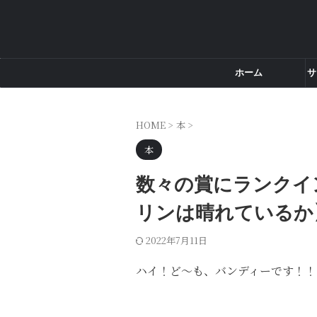
ホーム
サ
HOME
>
本
>
本
数々の賞にランクイ
リンは晴れているか
2022年7月11日
ハイ！ど～も、バンディーです！！