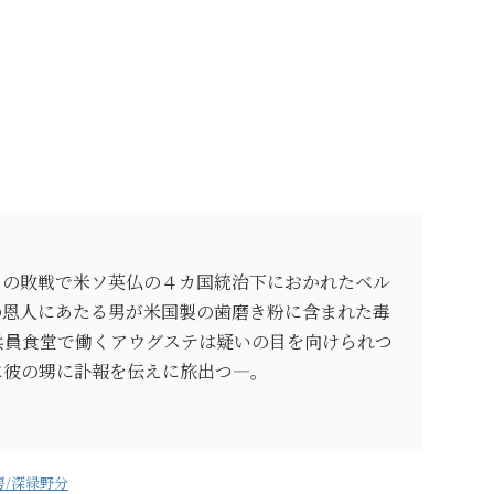
ツの敗戦で米ソ英仏の４カ国統治下におかれたベル
の恩人にあたる男が米国製の歯磨き粉に含まれた毒
兵員食堂で働くアウグステは疑いの目を向けられつ
に彼の甥に訃報を伝えに旅出つ―。
房/深緑野分