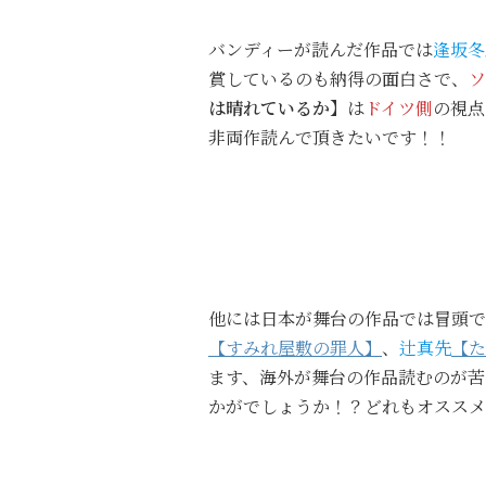
バンディーが読んだ作品では
逢坂冬
賞しているのも納得の面白さで、
ソ
は晴れているか】
は
ドイツ側
の視点
非両作読んで頂きたいです！！
他には日本が舞台の作品では冒頭で
【すみれ屋敷の罪人】
、
辻真先
【た
ます、海外が舞台の作品読むのが苦
かがでしょうか！？どれもオススメ