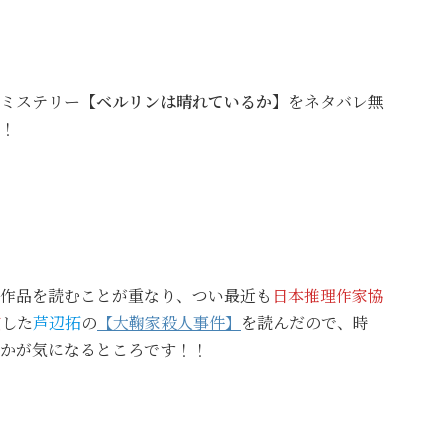
ミステリー
【ベルリンは晴れているか】
をネタバレ無
！
作品を読むことが重なり、つい最近も
日本推理作家協
賞
した
芦辺拓
の
【大鞠家殺人事件】
を読んだので、時
かが気になるところです！！