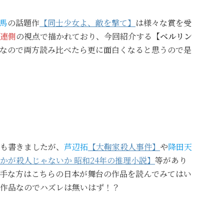
馬
の話題作
【同士少女よ、敵を撃て】
は様々な賞を受
連側
の視点で描かれており、今回紹介する
【ベルリン
なので両方読み比べたら更に面白くなると思うので是
も書きましたが、
芦辺拓
【大鞠家殺人事件】
や
降田天
かが殺人じゃないか 昭和24年の推理小説】
等があり
手な方はこちらの日本が舞台の作品を読んでみてはい
作品なのでハズレは無いはず！？