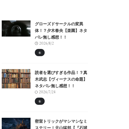
グローズドサークルの変異
体！？夕木春央【楽園】ネタ
バレ無し感想！！
2026/8/2
本
読者を選びすぎる作品！？真
木武志【ヴィーナスの命題】
ネタバレ無し感想！！
2026/7/24
本
密室トリックがマシマシなミ
ステリー！北山猛邦【『石球