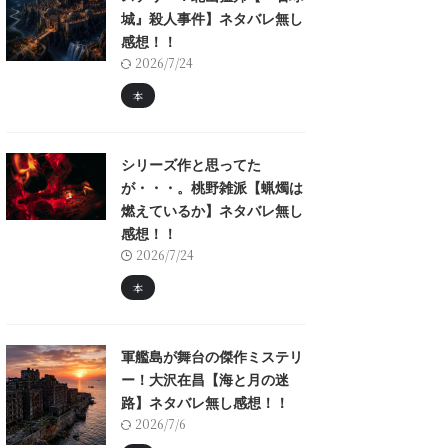
城』殺人事件】ネタバレ無し
感想！！
2026/7/24
本
シリーズ作と思ってた
が・・・。桃野雑派【蝋燭は
燃えているか】ネタバレ無し
感想！！
2026/7/24
本
軍艦島が舞台の傑作ミステリ
ー！大沢在昌【海と月の迷
路】ネタバレ無し感想！！
2026/7/6