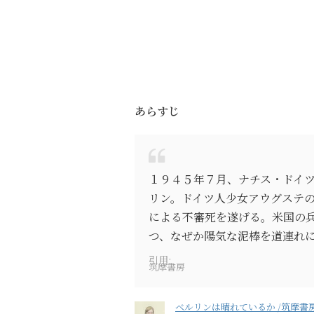
あらすじ
１９４５年７月、ナチス・ドイ
リン。ドイツ人少女アウグステ
による不審死を遂げる。米国の
つ、なぜか陽気な泥棒を道連れ
引用:
筑摩書房
ベルリンは晴れているか /筑摩書