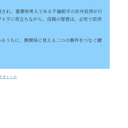
害され、重要参考人である不倫相手の百井辰彦が行
野々子に苛立ちながら、母親の智恵は、必死で辰彦
めるうちに、無関係に見える二つの事件をつなぐ鍵
さきとしか