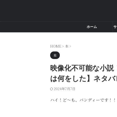
ホーム
サ
HOME
>
本
>
本
映像化不可能な小説
は何をした】ネタバ
2024年7月7日
ハイ！ど～も、バンディーです！！