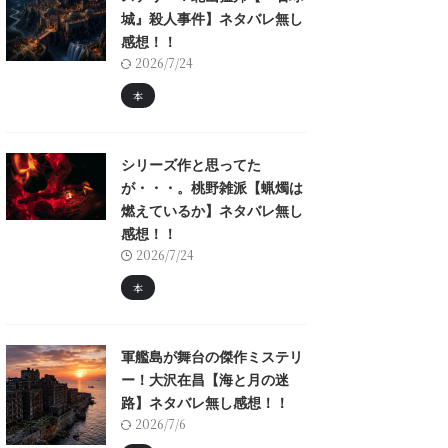
城』殺人事件】ネタバレ無し
感想！！
2026/7/24
本
シリーズ作と思ってた
が・・・。桃野雑派【蝋燭は
燃えているか】ネタバレ無し
感想！！
2026/7/24
本
軍艦島が舞台の傑作ミステリ
ー！大沢在昌【海と月の迷
路】ネタバレ無し感想！！
2026/7/6