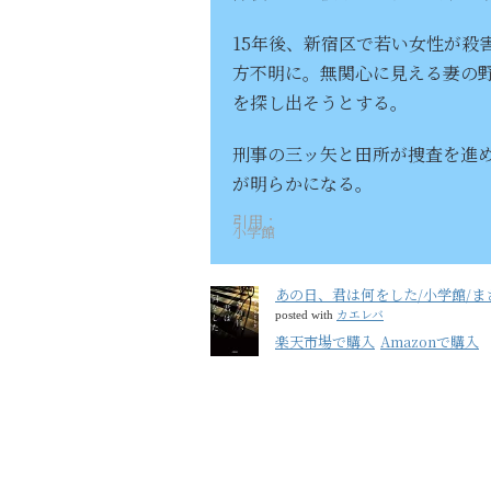
15年後、新宿区で若い女性が殺
方不明に。無関心に見える妻の
を探し出そうとする。
刑事の三ッ矢と田所が捜査を進
が明らかになる。
引用：
小学館
あの日、君は何をした/小学館/ま
カエレバ
posted with
楽天市場で購入
Amazonで購入