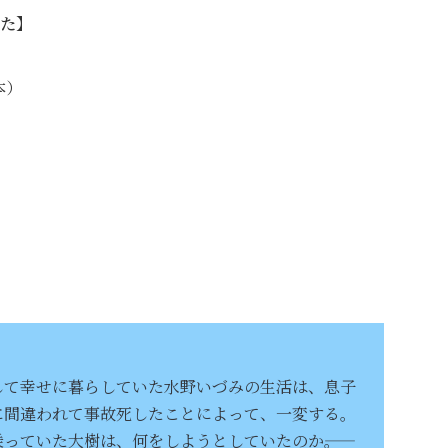
た】
本）
して幸せに暮らしていた水野いづみの生活は、息子
に間違われて事故死したことによって、一変する。
っていた大樹は、何をしようとしていたのか――。