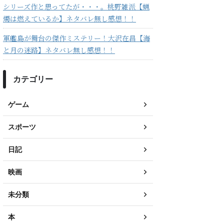
シリーズ作と思ってたが・・・。桃野雑派【蝋
燭は燃えているか】ネタバレ無し感想！！
軍艦島が舞台の傑作ミステリー！大沢在昌【海
と月の迷路】ネタバレ無し感想！！
カテゴリー
ゲーム
スポーツ
日記
映画
未分類
本