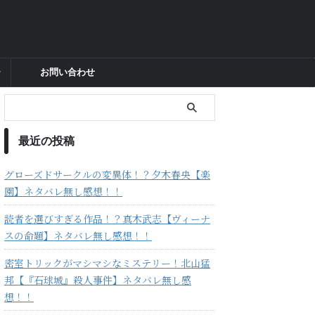
ー
お問い合わせ
最近の投稿
グローズドサークルの変異体！？夕木春央【楽
園】ネタバレ無し感想！！
読者を選びすぎる作品！？真木武志【ヴィーナ
スの命題】ネタバレ無し感想！！
密室トリックがマシマシなミステリー！北山猛
邦【『石球城』殺人事件】ネタバレ無し感
想！！