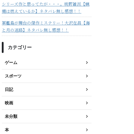
シリーズ作と思ってたが・・・。桃野雑派【蝋
燭は燃えているか】ネタバレ無し感想！！
軍艦島が舞台の傑作ミステリー！大沢在昌【海
と月の迷路】ネタバレ無し感想！！
カテゴリー
ゲーム
スポーツ
日記
映画
未分類
本