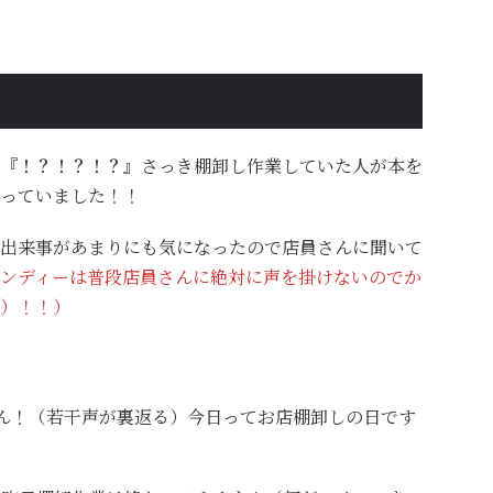
『！？！？！？』
さっき棚卸し作業していた人が本を
っていました！！
出来事があまりにも気になったので店員さんに聞いて
ンディーは普段店員さんに絶対に声を掛けないのでか
）！！）
ん！（若干声が裏返る）今日ってお店棚卸しの日です