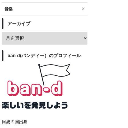
音楽
アーカイブ
ban-d(バンディー）のプロフィール
阿波の国出身