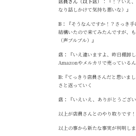
店員さん（以下店）
：『！？いえ
なり話しかけて気持ち悪いな）』
B：
『そうなんですか！？さっき手
結構いたので来てみたんですが、も
（声ブルブル）』
店：
『いえ違いますよ、昨日棚卸し
Amazonやメルカリで売っている
B:
『てっきり店員さんだと思いまし
さと返っていく
店：
『いえいえ、ありがとうござ
以上が店員さんとのやり取りです！
以上の事から新たな事実が判明しま