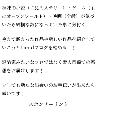
趣味の小説（主にミステリー）・ゲーム（主
にオープンワールド）・映画（全般）が気づ
いたら結構な数になっていた事に気付く
今まで溜まった作品や新しい作品を紹介して
いこうとban-dブログを始める！！
評論家みたいなプロではなく素人目線での感
想をお届けします！！
少しでも新たな出会いのお手伝いが出来たら
幸いです！
スポンサーリンク