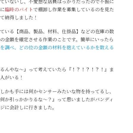
ていないし、不愛想な店員ばっかりだったので不振に
に
臨時のバイト
で棚卸し作業を募集しているのを見た
て納得しました！
ている【商品、製品、材料、仕掛品】などの在庫の数
の金額を確定させる作業のことです。簡単にいったら
を調べ、どの位の金額の材料を抱えているかを数える
るんやな～』って考えていたら
『！？！？！？！』
ま
人がいる！
しかも手には何かセンサーみたいな物を持ってるし、
何か引っかかりるな～？』って思いましたがバンディ
ジに会計しに行きました。