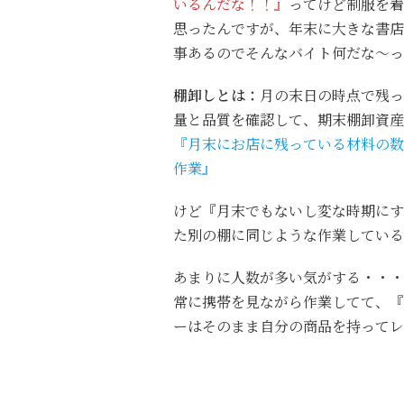
いるんだな！！』
ってけど制服を着
思ったんですが、年末に大きな書店
事あるのでそんなバイト何だな～っ
棚卸しとは：
月の末日の時点で残っ
量と品質を確認して、期末棚卸資産
『月末にお店に残っている材料の数
作業』
けど『月末でもないし変な時期にす
た別の棚に同じような作業している
あまりに人数が多い気がする・・・
常に携帯を見ながら作業してて、『
ーはそのまま自分の商品を持ってレ