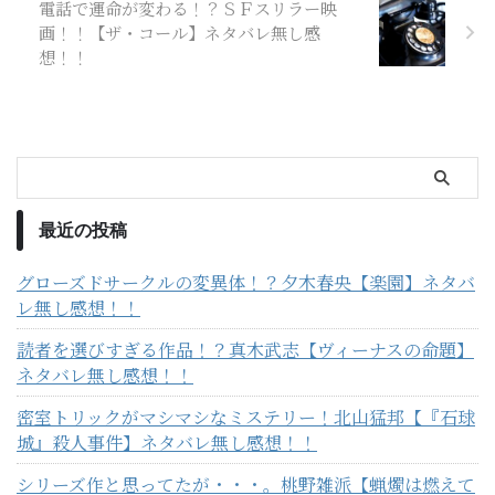
電話で運命が変わる！？ＳＦスリラー映
画！！【ザ・コール】ネタバレ無し感
想！！
最近の投稿
グローズドサークルの変異体！？夕木春央【楽園】ネタバ
レ無し感想！！
読者を選びすぎる作品！？真木武志【ヴィーナスの命題】
ネタバレ無し感想！！
密室トリックがマシマシなミステリー！北山猛邦【『石球
城』殺人事件】ネタバレ無し感想！！
シリーズ作と思ってたが・・・。桃野雑派【蝋燭は燃えて