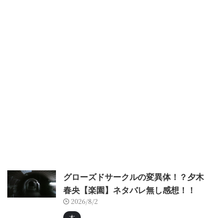
グローズドサークルの変異体！？夕木
春央【楽園】ネタバレ無し感想！！
2026/8/2
本