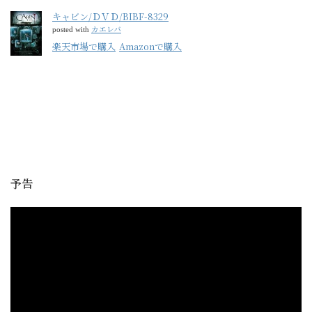
キャビン/ＤＶＤ/BIBF-8329
カエレバ
posted with
楽天市場で購入
Amazonで購入
予告