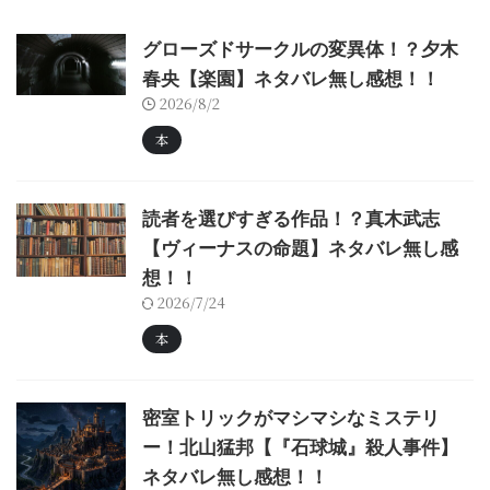
グローズドサークルの変異体！？夕木
春央【楽園】ネタバレ無し感想！！
2026/8/2
本
読者を選びすぎる作品！？真木武志
【ヴィーナスの命題】ネタバレ無し感
想！！
2026/7/24
本
密室トリックがマシマシなミステリ
ー！北山猛邦【『石球城』殺人事件】
ネタバレ無し感想！！