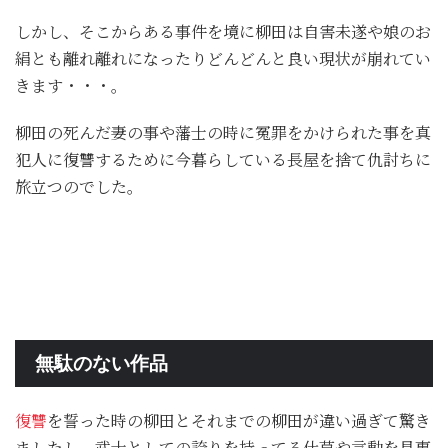
しかし、そこからある事件を境に柳田は自害未遂や娘のお
絹とも離れ離れになったりどんどんと良い現状が崩れてい
きます・・・。
柳田の死んだ妻の事や藩士の時に冤罪をかけられた事を真
犯人に復讐するために今暮らしている長屋を捨て仇討ちに
旅立つのでした。
無駄のない作品
復讐
を誓った時の柳田とそれまでの柳田が違い過ぎて驚き
ましたし、武士としての誇りを持ってる仕草や言動を見事