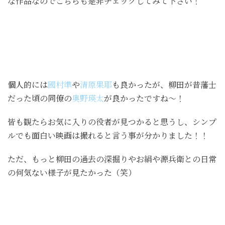
な作品なのでこちらも是非チェックしてみて下さい！
個人的には
國村準
や
清原果耶
も良かったが、柳田が昔藩士
だった頃の同僚の
奥野瑛太
が良かったですね～！
皆も観たらお気に入りの役者が見つかると思うし、シンプ
ルでも面白い映画は撮れると言う事が分かりました！！
ただ、もっと柳田の過去の深掘りやお絹や源兵衛との日常
の何気ない様子が見たかった（笑）