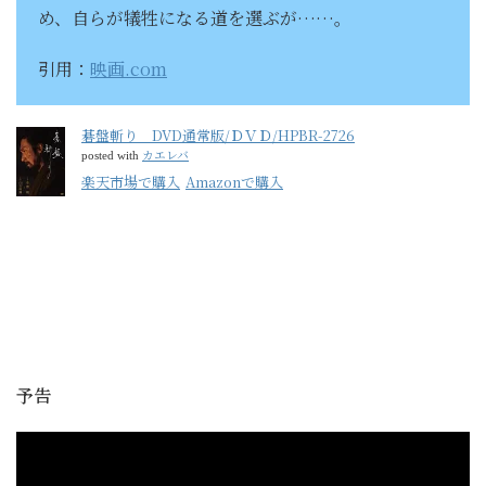
め、自らが犠牲になる道を選ぶが……。
引用：
映画.com
碁盤斬り DVD通常版/ＤＶＤ/HPBR-2726
カエレバ
posted with
楽天市場で購入
Amazonで購入
予告