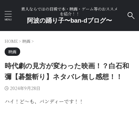
素人ならではの目線で本・映画・ゲーム等のおススメ
を紹介！！
阿波の踊り子〜ban-dブログ〜
HOME
>
映画
>
映画
時代劇の見方が変わった映画！？白石和
彌【碁盤斬り】ネタバレ無し感想！！
2024年9月28日
ハイ！ど〜も、バンディーです！！