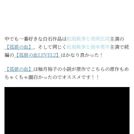
中でも一番好きな白石作品は
松坂桃李と役所広司
主演の
【孤狼の血】
、そして同じく
松坂桃李と鈴木亮平
主演で続
編の
【孤狼の血LEVEL2】
はかなり良かった！
【孤狼の血】
は柚月裕子の小説が原作でこちらの原作もめ
ちゃくちゃ面白かったのでオススメです！！