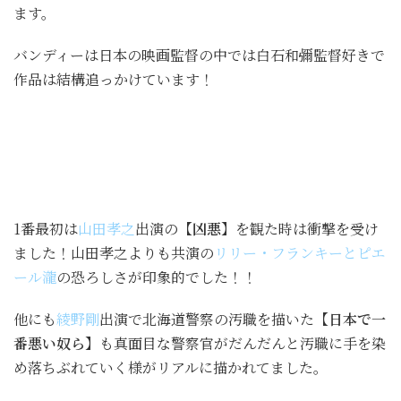
ます。
バンディーは日本の映画監督の中では白石和彌監督好きで
作品は結構追っかけています！
1番最初は
山田孝之
出演の
【凶悪】
を観た時は衝撃を受け
ました！山田孝之よりも共演の
リリー・フランキーとピエ
ール瀧
の恐ろしさが印象的でした！！
他にも
綾野剛
出演で北海道警察の汚職を描いた
【日本で一
番悪い奴ら】
も真面目な警察官がだんだんと汚職に手を染
め落ちぶれていく様がリアルに描かれてました。