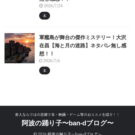
2026/7/24
本
軍艦島が舞台の傑作ミステリー！大沢
在昌【海と月の迷路】ネタバレ無し感
想！！
2026/7/6
本
素人ならではの目線で本・映画・ゲーム等のおススメを紹介！！
阿波の踊り子〜ban-dブログ〜
© 2026 阿波の踊り子〜ban-dブログ〜