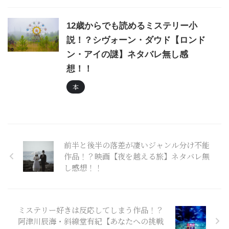
12歳からでも読めるミステリー小
説！？シヴォーン・ダウド【ロンド
ン・アイの謎】ネタバレ無し感
想！！
本
前半と後半の落差が凄いジャンル分け不能
作品！？映画【夜を越える旅】ネタバレ無
し感想！！
ミステリー好きは反応してしまう作品！？
阿津川辰海・斜線堂有紀【あなたへの挑戦