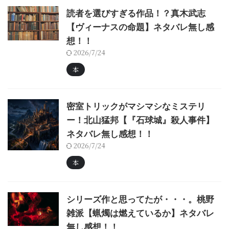
読者を選びすぎる作品！？真木武志
【ヴィーナスの命題】ネタバレ無し感
想！！
2026/7/24
本
密室トリックがマシマシなミステリ
ー！北山猛邦【『石球城』殺人事件】
ネタバレ無し感想！！
2026/7/24
本
シリーズ作と思ってたが・・・。桃野
雑派【蝋燭は燃えているか】ネタバレ
無し感想！！