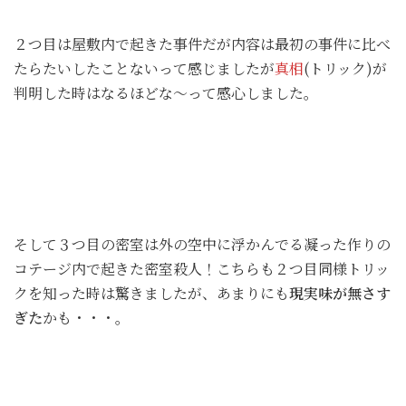
２つ目は屋敷内で起きた事件だが内容は最初の事件に比べ
たらたいしたことないって感じましたが
真相
(トリック)が
判明した時はなるほどな～って感心しました。
そして３つ目の密室は外の空中に浮かんでる凝った作りの
コテージ内で起きた密室殺人！こちらも２つ目同様トリッ
クを知った時は驚きましたが、あまりにも
現実味が無さす
ぎた
かも・・・。