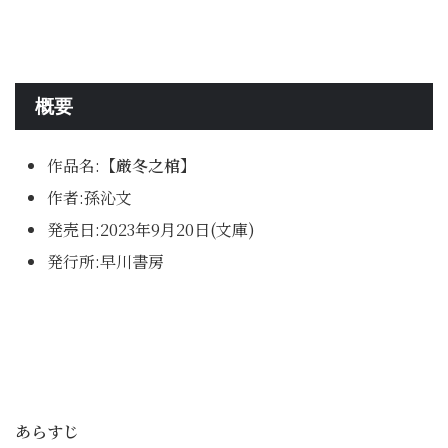
概要
作品名:
【厳冬之棺】
作者:孫沁文
発売日:2023年9月20日(文庫)
発行所:早川書房
あらすじ