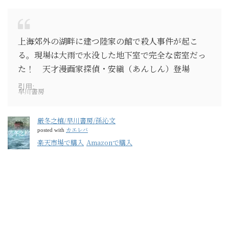
上海郊外の湖畔に建つ陸家の館で殺人事件が起こ
る。現場は大雨で水没した地下室で完全な密室だっ
た！ 天才漫画家探偵・安縝（あんしん）登場
引用:
早川書房
厳冬之棺/早川書房/孫沁文
カエレバ
posted with
楽天市場で購入
Amazonで購入