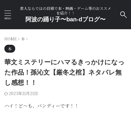
素人ならではの目線で本・映画・ゲーム等のおススメ
を紹介！！
阿波の踊り子〜ban-dブログ〜
HOME
>
本
>
本
華文ミステリーにハマるきっかけになっ
た作品！孫沁文【厳冬之棺】ネタバレ無
し感想！！
2023年11月21日
ハイ！ど～も、バンディーです！！