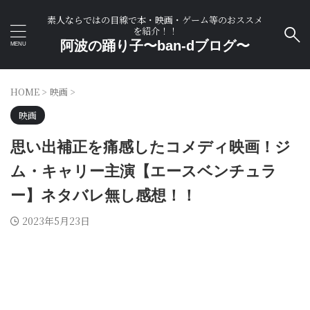
素人ならではの目線で本・映画・ゲーム等のおススメ
を紹介！！
阿波の踊り子〜ban-dブログ〜
HOME
>
映画
>
映画
思い出補正を痛感したコメディ映画！ジ
ム・キャリー主演【エースベンチュラ
ー】ネタバレ無し感想！！
2023年5月23日