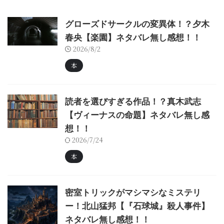
グローズドサークルの変異体！？夕木
春央【楽園】ネタバレ無し感想！！
2026/8/2
本
読者を選びすぎる作品！？真木武志
【ヴィーナスの命題】ネタバレ無し感
想！！
2026/7/24
本
密室トリックがマシマシなミステリ
ー！北山猛邦【『石球城』殺人事件】
ネタバレ無し感想！！