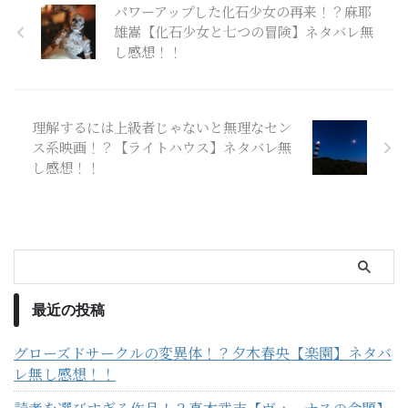
パワーアップした化石少女の再来！？麻耶
雄嵩【化石少女と七つの冒険】ネタバレ無
し感想！！
理解するには上級者じゃないと無理なセン
ス系映画！？【ライトハウス】ネタバレ無
し感想！！
最近の投稿
グローズドサークルの変異体！？夕木春央【楽園】ネタバ
レ無し感想！！