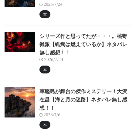
2026/7/24
本
シリーズ作と思ってたが・・・。桃野
雑派【蝋燭は燃えているか】ネタバレ
無し感想！！
2026/7/24
本
軍艦島が舞台の傑作ミステリー！大沢
在昌【海と月の迷路】ネタバレ無し感
想！！
2026/7/6
本