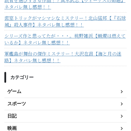
読者を選びすぎる作品！？真木武志【ヴィーナスの命題】
ネタバレ無し感想！！
密室トリックがマシマシなミステリー！北山猛邦【『石球
城』殺人事件】ネタバレ無し感想！！
シリーズ作と思ってたが・・・。桃野雑派【蝋燭は燃えて
いるか】ネタバレ無し感想！！
軍艦島が舞台の傑作ミステリー！大沢在昌【海と月の迷
路】ネタバレ無し感想！！
カテゴリー
ゲーム
スポーツ
日記
映画