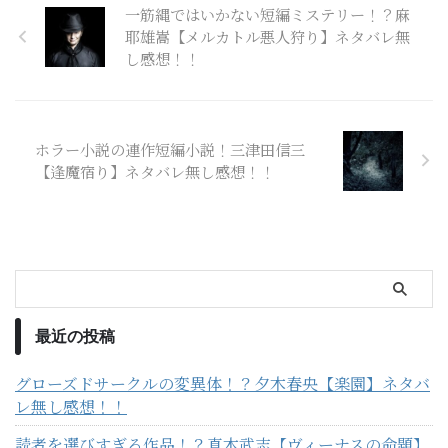
一筋縄ではいかない短編ミステリー！？麻
耶雄嵩【メルカトル悪人狩り】ネタバレ無
し感想！！
ホラー小説の連作短編小説！三津田信三
【逢魔宿り】ネタバレ無し感想！！
最近の投稿
グローズドサークルの変異体！？夕木春央【楽園】ネタバ
レ無し感想！！
読者を選びすぎる作品！？真木武志【ヴィーナスの命題】