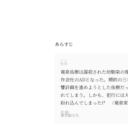
あらすじ
竜泉佑樹は謀殺された幼馴染の
作会社のADとなった。標的の
讐計画を進めようとした佑樹だ
れてしまう。しかも、犯行には
紛れ込んでしまった!? 〈竜泉
引用:
東京創元社