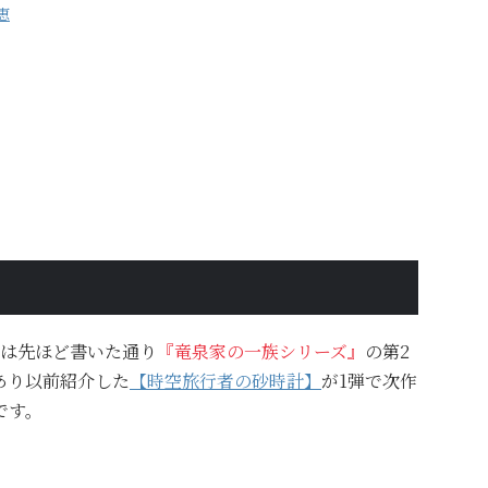
恵
は先ほど書いた通り
『竜泉家の一族シリーズ』
の第2
あり以前紹介した
【時空旅行者の砂時計】
が1弾で次作
です。