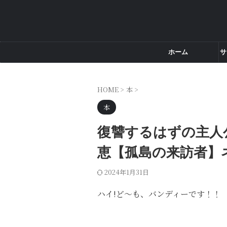
ホーム
サ
HOME
>
本
>
本
復讐するはずの主人
恵【孤島の来訪者】
2024年1月31日
ハイ!ど〜も、バンディーです！！