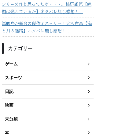
シリーズ作と思ってたが・・・。桃野雑派【蝋
燭は燃えているか】ネタバレ無し感想！！
軍艦島が舞台の傑作ミステリー！大沢在昌【海
と月の迷路】ネタバレ無し感想！！
カテゴリー
ゲーム
スポーツ
日記
映画
未分類
本