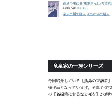
孤島の来訪者/東京創元社/方丈貴
カエレバ
posted with
楽天市場で購入
Amazonで購入
竜泉家の一族シリーズ
今回紹介している
【孤島の来訪者】
弾作品となっています。全部で3作
の
【名探偵に甘美なる死を】
が3弾