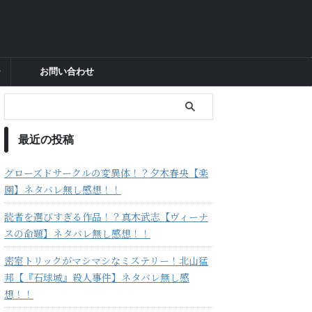
ー
お問い合わせ
最近の投稿
グローズドサークルの変異体！？夕木春央【楽
園】ネタバレ無し感想！！
読者を選びすぎる作品！？真木武志【ヴィーナ
スの命題】ネタバレ無し感想！！
密室トリックがマシマシなミステリー！北山猛
邦【『石球城』殺人事件】ネタバレ無し感
想！！