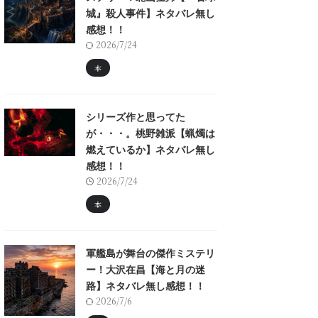
城』殺人事件】ネタバレ無し
感想！！
2026/7/24
本
シリーズ作と思ってた
が・・・。桃野雑派【蝋燭は
燃えているか】ネタバレ無し
感想！！
2026/7/24
本
軍艦島が舞台の傑作ミステリ
ー！大沢在昌【海と月の迷
路】ネタバレ無し感想！！
2026/7/6