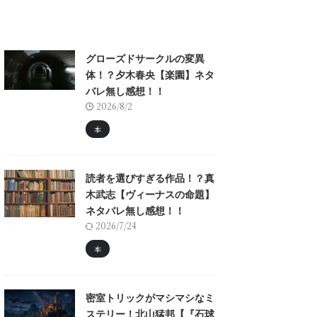
グローズドサークルの変異
体！？夕木春央【楽園】ネタ
バレ無し感想！！
2026/8/2
本
読者を選びすぎる作品！？真
木武志【ヴィーナスの命題】
ネタバレ無し感想！！
2026/7/24
本
密室トリックがマシマシなミ
ステリー！北山猛邦【『石球