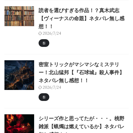
読者を選びすぎる作品！？真木武志
【ヴィーナスの命題】ネタバレ無し感
想！！
2026/7/24
本
密室トリックがマシマシなミステリ
ー！北山猛邦【『石球城』殺人事件】
ネタバレ無し感想！！
2026/7/24
本
シリーズ作と思ってたが・・・。桃野
雑派【蝋燭は燃えているか】ネタバレ