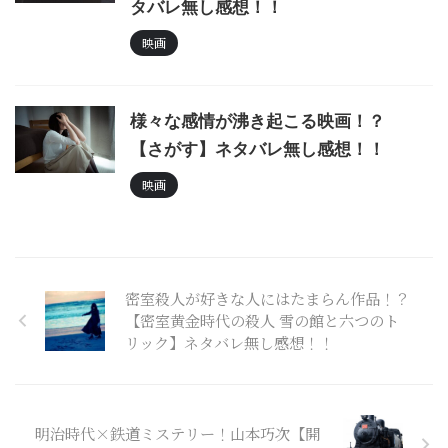
タバレ無し感想！！
映画
様々な感情が沸き起こる映画！？
【さがす】ネタバレ無し感想！！
映画
密室殺人が好きな人にはたまらん作品！？
【密室黄金時代の殺人 雪の館と六つのト
リック】ネタバレ無し感想！！
明治時代×鉄道ミステリー！山本巧次【開