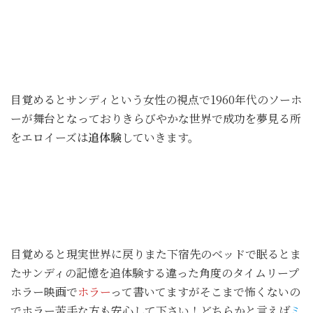
目覚めるとサンディという女性の視点で1960年代のソーホ
ーが舞台となっておりきらびやかな世界で成功を夢見る所
をエロイーズは
追体験
していきます。
目覚めると現実世界に戻りまた下宿先のベッドで眠るとま
たサンディの記憶を追体験する違った角度のタイムリープ
ホラー映画で
ホラー
って書いてますがそこまで怖くないの
でホラー苦手な方も安心して下さい！どちらかと言えば
ミ