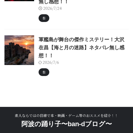
無し感想！！
2026/7/24
本
軍艦島が舞台の傑作ミステリー！大沢
在昌【海と月の迷路】ネタバレ無し感
想！！
2026/7/6
本
素人ならではの目線で本・映画・ゲーム等のおススメを紹介！！
阿波の踊り子〜ban-dブログ〜