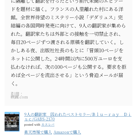
に隔離して翻訳を行ったという前代未聞のエピソー
ドを題材に描く。フランスの人里離れた村にある洋
館。全世界待望のミステリー小説「デダリュス」完
結編の各国同時発売に向けて、9人の翻訳家が集めら
れた。翻訳家たちは外部との接触を一切禁止され、
毎日20ページずつ渡される原稿を翻訳していく。し
かしある夜、出版社社長のもとに「冒頭10ページを
ネットに公開した。24時間以内に500万ユーロを支
払わなければ、次の100ページも公開する。要求を拒
めば全ページを流出させる」という脅迫メールが届
く。
引用：
映画.com
9人の翻訳家 囚われたベストセラー/Ｂｌｕ－ｒａｙ Ｄｉ
ｓｃ/GABS-2170
カエレバ
posted with
楽天市場で購入
Amazonで購入