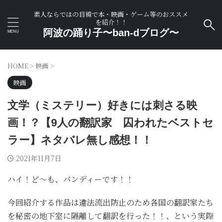
素人ならではの目線で本・映画・ゲーム等のおススメ
を紹介！！
阿波の踊り子〜ban-dブログ〜
HOME
>
映画
>
映画
文学（ミステリー）好きには刺さる映
画！？【9人の翻訳家 囚われたベストセ
ラー】ネタバレ無し感想！！
2021年11月7日
ハイ！ど～も、バンディーです！！
今回紹介する作品は違法流出防止のため各国の翻訳家たち
を秘密の地下室に隔離して翻訳を行った！！、という実際