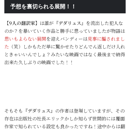
予想を裏切られる展開！！
【9人の翻訳家】
は誰が
『デダリュス』
を流出した犯人な
のか？を暴いていく作品と勝手に思っていましたが物語は
思いもよらない展開
を迎えバンディーは
見事に騙されまし
た
（笑）しかもただ単に驚かせたりどんでん返しだけ入れ
ときゃいいんでしょ？みたいな映画ではなく最後まで納得
出来た久しぶりの映画でした！！
そもそも
『デダリュス』
の作者は登場していますが、その
存在は出版社の社長エリックかしか知らず世間的には覆面
作家で知られている設定も良かったですね！途中からは翻