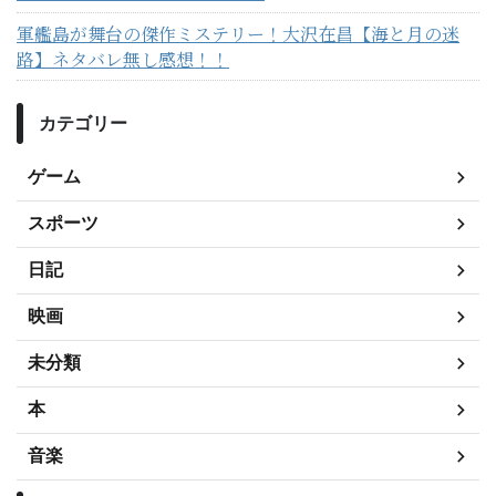
軍艦島が舞台の傑作ミステリー！大沢在昌【海と月の迷
路】ネタバレ無し感想！！
カテゴリー
ゲーム
スポーツ
日記
映画
未分類
本
音楽