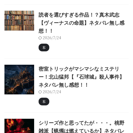
読者を選びすぎる作品！？真木武志
【ヴィーナスの命題】ネタバレ無し感
想！！
2026/7/24
本
密室トリックがマシマシなミステリ
ー！北山猛邦【『石球城』殺人事件】
ネタバレ無し感想！！
2026/7/24
本
シリーズ作と思ってたが・・・。桃野
雑派【蝋燭は燃えているか】ネタバレ