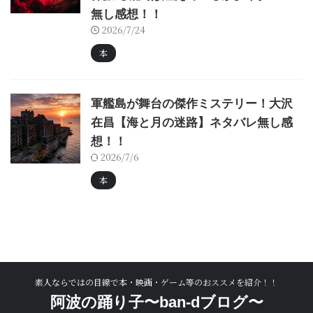
無し感想！！
2026/7/24
本
軍艦島が舞台の傑作ミステリー！大沢
在昌【海と月の迷路】ネタバレ無し感
想！！
2026/7/6
本
素人ならではの目線で本・映画・ゲーム等のおススメを紹介！！
阿波の踊り子〜ban-dブログ〜