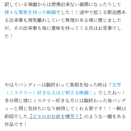
訳している場面からは想像出来ない展開になったりして
様々な要素を持った映画
でした！！途中で起こる緊迫感あ
る出来事も現実離れしていて無理がある様に感じました
が、その出来事も後に意味を持ってくる点はお見事でし
た！
やはりバンディーは観終わって真相を知った時は
『文学
（ミステリー）好きな人ほど刺さる映画！』
でしたね～！
多分同じ様にミステリー好きな方には観終わった後バンデ
ィーと同じ気持ちになり納得してくれる筈です！！一瞬以
前紹介した
【ピエロがお前を嘲笑う】
のような一面をある
作品です！