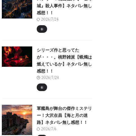
城』殺人事件】ネタバレ無し
感想！！
2026/7/24
本
シリーズ作と思ってた
が・・・。桃野雑派【蝋燭は
燃えているか】ネタバレ無し
感想！！
2026/7/24
本
軍艦島が舞台の傑作ミステリ
ー！大沢在昌【海と月の迷
路】ネタバレ無し感想！！
2026/7/6