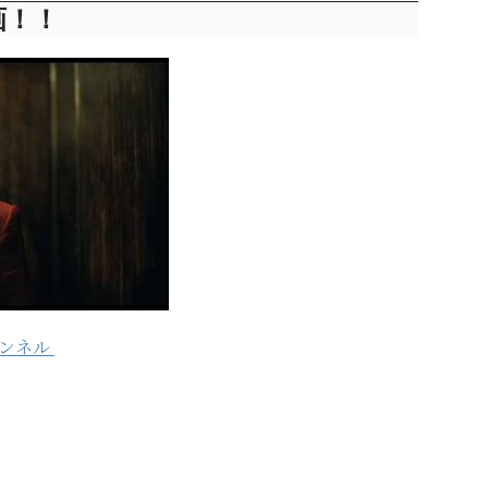
画！！
ャンネル