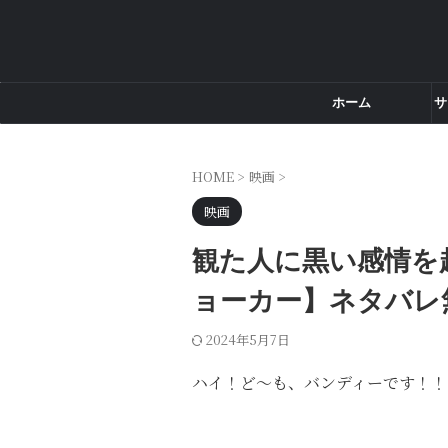
ホーム
サ
HOME
>
映画
>
映画
観た人に黒い感情を
ョーカー】ネタバレ
2024年5月7日
ハイ！ど～も、バンディーです！！