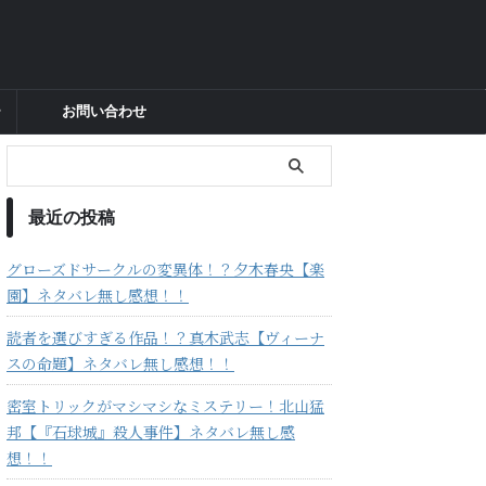
ー
お問い合わせ
最近の投稿
グローズドサークルの変異体！？夕木春央【楽
園】ネタバレ無し感想！！
読者を選びすぎる作品！？真木武志【ヴィーナ
スの命題】ネタバレ無し感想！！
密室トリックがマシマシなミステリー！北山猛
邦【『石球城』殺人事件】ネタバレ無し感
想！！