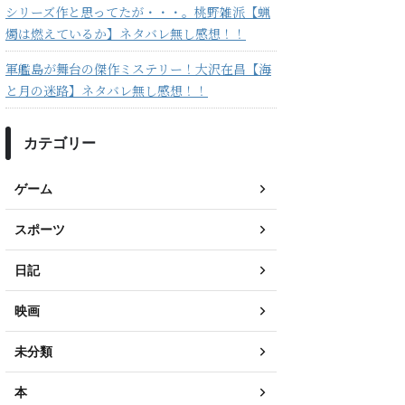
シリーズ作と思ってたが・・・。桃野雑派【蝋
燭は燃えているか】ネタバレ無し感想！！
軍艦島が舞台の傑作ミステリー！大沢在昌【海
と月の迷路】ネタバレ無し感想！！
カテゴリー
ゲーム
スポーツ
日記
映画
未分類
本