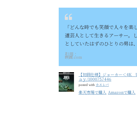
「どんな時でも笑顔で人々を楽
道芸人として生きるアーサー。
としていたはずのひとりの男は
引用：
映画.com
【初回仕様】ジョーカー＜4K 
ａｙ/1000757446
カエレバ
posted with
楽天市場で購入
Amazonで購入