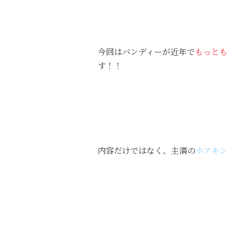
今回はバンディーが近年で
もっとも
す！！
内容だけではなく、主演の
ホアキン