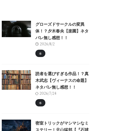
グローズドサークルの変異
体！？夕木春央【楽園】ネタ
バレ無し感想！！
2026/8/2
本
読者を選びすぎる作品！？真
木武志【ヴィーナスの命題】
ネタバレ無し感想！！
2026/7/24
本
密室トリックがマシマシなミ
ステリー！北山猛邦【『石球