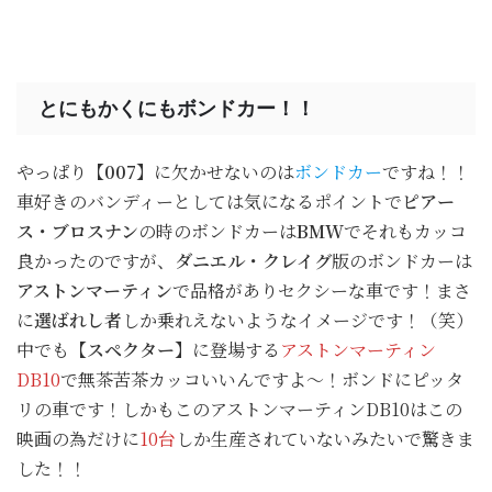
とにもかくにもボンドカー！！
やっぱり
【007】
に欠かせないのは
ボンドカー
ですね！！
車好きのバンディーとしては気になるポイントで
ピアー
ス・ブロスナン
の時のボンドカーは
BMW
でそれもカッコ
良かったのですが、
ダニエル・クレイグ
版のボンドカーは
アストンマーティン
で品格がありセクシーな車です！まさ
に
選ばれし者
しか乗れえないようなイメージです！（笑）
中でも
【スペクター】
に登場する
アストンマーティン
DB10
で無茶苦茶カッコいいんですよ～！ボンドにピッタ
リの車です！しかもこのアストンマーティンDB10はこの
映画の為だけに
10台
しか生産されていないみたいで驚きま
した！！