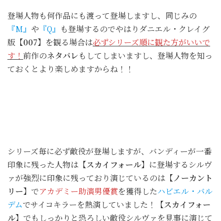
登場人物も何作品にも渡って登場しますし、同じみの
『M』
や
『Q』
も登場するのでやはりダニエル・クレイグ
版
【007】
を観る場合は
必ずシリーズ順に観た方がいいで
す！
前作の
ネタバレ
もしてしまいますし、登場人物を知っ
ておくとより楽しめますからね！！
シリーズ毎に必ず敵役が登場しますが、バンディーが一番
印象に残った人物は
【スカイフォール】
に登場するシルヴ
ァが強烈に印象に残っており演じているのは
【ノーカント
リー】
で
アカデミー助演男優賞
を獲得した
ハビエル・バル
デム
でサイコキラーを熱演していました！
【スカイフォー
ル】
でもしっかりと恐ろしい敵役シルヴァを見事に演じて