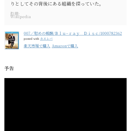
りとしてその背後にある組織を探っていた。
引用:
Wikipedia
007／慰めの報酬/Ｂｌｕ−ｒａｙ Ｄｉｓｃ/1000782362
カエレバ
posted with
楽天市場で購入
Amazonで購入
予告