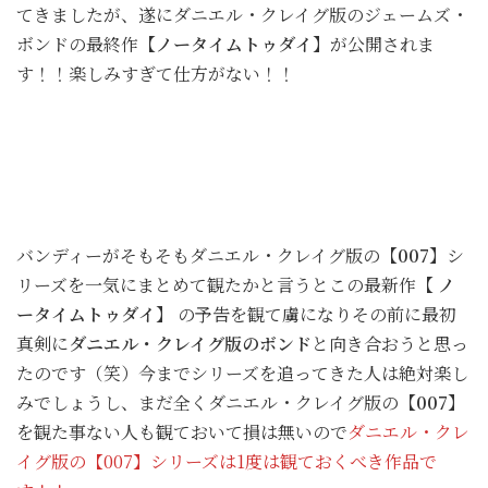
てきましたが、遂にダニエル・クレイグ版のジェームズ・
ボンドの最終作
【ノータイムトゥダイ】
が公開されま
す！！楽しみすぎて仕方がない！！
バンディーがそもそもダニエル・クレイグ版の
【007】
シ
リーズを一気にまとめて観たかと言うとこの最新作
【 ノ
ータイムトゥダイ】
の予告を観て虜になりその前に最初
真剣に
ダニエル・クレイグ版のボンド
と向き合おうと思っ
たのです（笑）今までシリーズを追ってきた人は絶対楽し
みでしょうし、まだ全くダニエル・クレイグ版の
【007】
を観た事ない人も観ておいて損は無いので
ダニエル・クレ
イグ版の【007】シリーズは1度は観ておくべき作品で