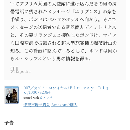
いてアフリカ某国の大使館に逃げ込んだその男の携
帯電話に残されたメッセージ「エリプシス」の糸を
手繰り、ボンドはバハマのホテルへ向かう。そこで
メッセージの送信者である武器商人ディミトリオス
と、その妻ソランジュと接触したボンドは、マイア
ミ国際空港で披露される超大型旅客機の爆破計画を
知る。この計画に絡んでいるとして、ボンドはMか
らル・シッフルという男の情報を得る。
引用:
Wikipedia
007／カジノ・ロワイヤル/Ｂｌｕ−ｒａｙ Ｄｉｓ
ｃ/1000782364
カエレバ
posted with
楽天市場で購入
Amazonで購入
予告