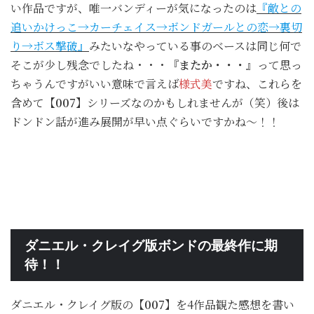
い作品ですが、唯一バンディーが気になったのは
『敵との
追いかけっこ→カーチェイス→ボンドガールとの恋→裏切
り→ボス撃破』
みたいなやっている事のベースは同じ何で
そこが少し残念でしたね・・・
『またか・・・』
って思っ
ちゃうんですがいい意味で言えば
様式美
ですね、これらを
含めて
【007】
シリーズなのかもしれませんが（笑）後は
ドンドン話が進み展開が早い点ぐらいですかね～！！
ダニエル・クレイグ版ボンドの最終作に期
待！！
ダニエル・クレイグ版の
【007】
を4作品観た感想を書い