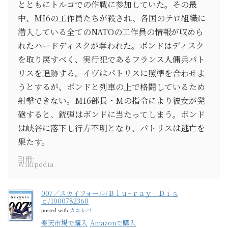
とともにトルコでの作戦に参加していた。その最
中、MI6の工作員たちが殺され、各国のテロ組織に
潜入している全てのNATOの工作員の情報が収めら
れたハードディスクが奪われた。ボンドはディスク
を取り戻すべく、実行犯であるフランス人傭兵パト
リスを追跡する。イヴはパトリスに照準を合わせよ
うとするが、ボンドと列車の上で格闘しているため
射撃できない。MI6部長・Mの指令により彼女が発
砲すると、銃弾はボンドに当たってしまう。ボンド
は峡谷に落下し行方不明となり、パトリスは逃亡を
果たす。
引用:
Wikipedia
007／スカイフォール/Ｂｌｕ−ｒａｙ Ｄｉｓ
ｃ/1000782360
カエレバ
posted with
楽天市場で購入
Amazonで購入