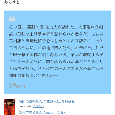
あらすじ
その日、“魔眼の匣”を九人が訪れた。人里離れた施
設の孤独な主は予言者と恐れられる老女だ。彼女は
葉村譲と剣崎比留子をはじめとする来訪者に「あと
二日のうちに、この地で四人死ぬ」と告げた。外界
と唯一繋がる橋が燃え落ちた後、予言が成就するが
ごとく一人が死に、閉じ込められた葉村たちを混乱
と恐怖が襲う。さらに客の一人である女子高生も予
知能力を持つと告白し――。
引用：
東京創元社
魔眼の匣の殺人/東京創元社/今村昌弘
カエレバ
posted with
楽天市場で購入
Amazonで購入