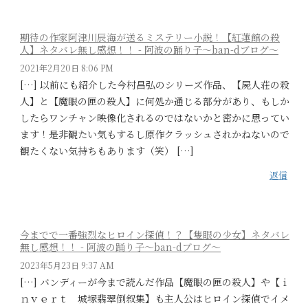
期待の作家阿津川辰海が送るミステリー小説！【紅蓮館の殺
人】ネタバレ無し感想！！ - 阿波の踊り子〜ban-dブログ〜
2021年2月20日 8:06 PM
[…] 以前にも紹介した今村昌弘のシリーズ作品、【屍人荘の殺
人】と【魔眼の匣の殺人】に何処か通じる部分があり、もしか
したらワンチャン映像化されるのではないかと密かに思ってい
ます！是非観たい気もするし原作クラッシュされかねないので
観たくない気持ちもあります（笑） […]
返信
今までで一番強烈なヒロイン探偵！？【隻眼の少女】ネタバレ
無し感想！！ - 阿波の踊り子〜ban-dブログ〜
2023年5月23日 9:37 AM
[…] バンディーが今まで読んだ作品【魔眼の匣の殺人】や【ｉ
ｎｖｅｒｔ 城塚翡翠倒叙集】も主人公はヒロイン探偵でイメ