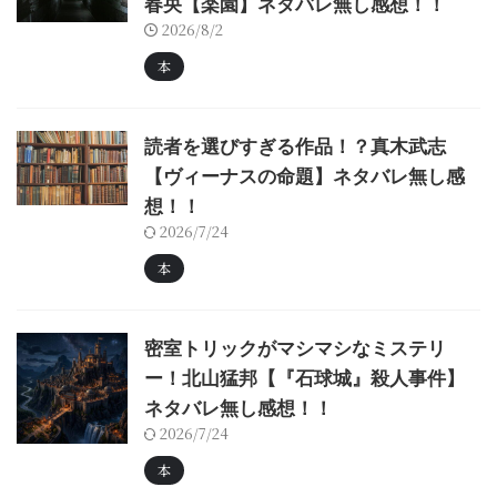
春央【楽園】ネタバレ無し感想！！
2026/8/2
本
読者を選びすぎる作品！？真木武志
【ヴィーナスの命題】ネタバレ無し感
想！！
2026/7/24
本
密室トリックがマシマシなミステリ
ー！北山猛邦【『石球城』殺人事件】
ネタバレ無し感想！！
2026/7/24
本