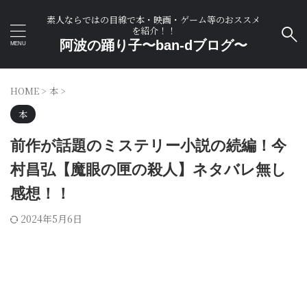
素人ならではの目線で本・映画・ゲーム等のおススメ
を紹介！！
阿波の踊り子〜ban-dブログ〜
HOME
>
本
>
本
前作が話題のミステリー小説の続編！今
村昌弘【魔眼の匣の殺人】ネタバレ無し
感想！！
2024年5月6日