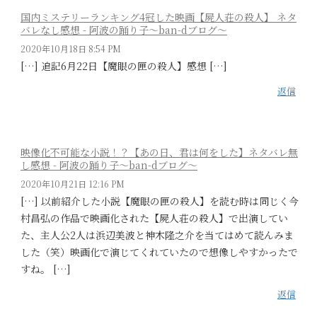
国内ミステリーランキング4冠した映画【屍人荘の殺人】 ネタ
バレなし感想 - 阿波の踊り子〜ban-dブログ〜
2020年10月18日 8:54 PM
[…] 追記6月22日【魔眼の匣の殺人】感想 […]
返信
映像化不可能な小説！？【あの日、君は何をした】ネタバレ無
し感想 - 阿波の踊り子〜ban-dブログ〜
2020年10月21日 12:16 PM
[…] 以前紹介した小説【魔眼の匣の殺人】を読む時は同じく今
村昌弘の作品で映画化された【屍人荘の殺人】で出演してい
た、主人公2人は浜辺美波と神木隆之介を当てはめて読んみま
した（笑）映画化で演じてくれていたので想像しやすかったで
すね。 […]
返信