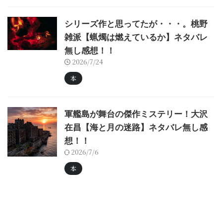
シリーズ作と思ってたが・・・。桃野
雑派【蝋燭は燃えているか】ネタバレ
無し感想！！
2026/7/24
本
軍艦島が舞台の傑作ミステリー！大沢
在昌【海と月の迷路】ネタバレ無し感
想！！
2026/7/6
本