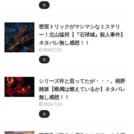
本
密室トリックがマシマシなミステリ
ー！北山猛邦【『石球城』殺人事件】
ネタバレ無し感想！！
2026/7/24
本
シリーズ作と思ってたが・・・。桃野
雑派【蝋燭は燃えているか】ネタバレ
無し感想！！
2026/7/24
本