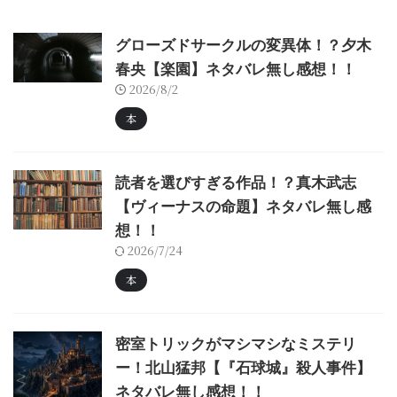
グローズドサークルの変異体！？夕木
春央【楽園】ネタバレ無し感想！！
2026/8/2
本
読者を選びすぎる作品！？真木武志
【ヴィーナスの命題】ネタバレ無し感
想！！
2026/7/24
本
密室トリックがマシマシなミステリ
ー！北山猛邦【『石球城』殺人事件】
ネタバレ無し感想！！