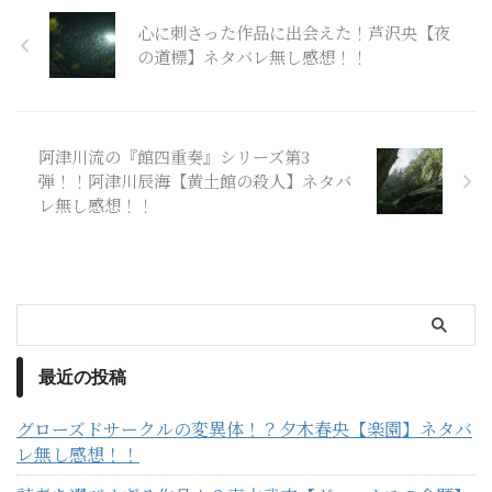
心に刺さった作品に出会えた！芦沢央【夜
の道標】ネタバレ無し感想！！
阿津川流の『館四重奏』シリーズ第3
弾！！阿津川辰海【黄土館の殺人】ネタバ
レ無し感想！！
最近の投稿
グローズドサークルの変異体！？夕木春央【楽園】ネタバ
レ無し感想！！