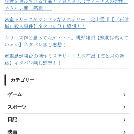
読者を選びすぎる作品！？真木武志【ヴィーナスの命題】
ネタバレ無し感想！！
密室トリックがマシマシなミステリー！北山猛邦【『石球
城』殺人事件】ネタバレ無し感想！！
シリーズ作と思ってたが・・・。桃野雑派【蝋燭は燃えて
いるか】ネタバレ無し感想！！
軍艦島が舞台の傑作ミステリー！大沢在昌【海と月の迷
路】ネタバレ無し感想！！
カテゴリー
ゲーム
スポーツ
日記
映画