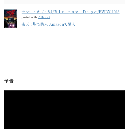
サマー・オブ・84/Ｂｌｕ−ｒａｙ Ｄｉｓｃ/BWDX-1013
カエレバ
posted with
楽天市場で購入
Amazonで購入
予告