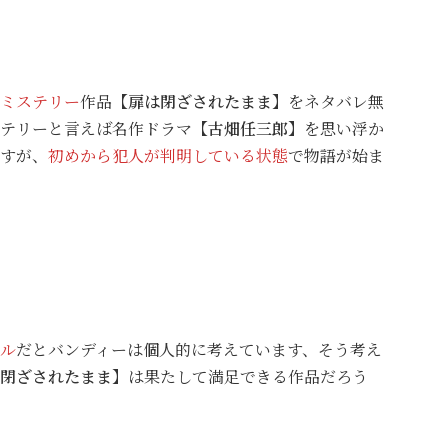
ミステリー
作品
【扉は閉ざされたまま】
をネタバレ無
テリーと言えば名作ドラマ
【古畑任三郎】
を思い浮か
すが、
初めから犯人が判明している状態
で物語が始ま
ル
だとバンディーは個人的に考えています、そう考え
閉ざされたまま】
は果たして満足できる作品だろう