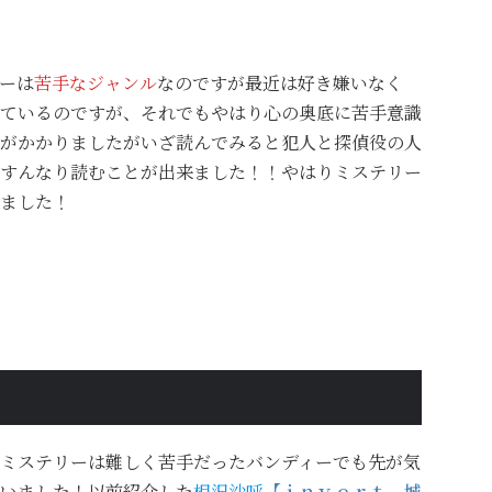
ーは
苦手なジャンル
なのですが最近は好き嫌いなく
ているのですが、それでもやはり心の奥底に苦手意識
がかかりましたがいざ読んでみると犯人と探偵役の人
すんなり読むことが出来ました！！やはりミステリー
ました！
！
ミステリーは難しく苦手だったバンディーでも先が気
いました！以前紹介した
相沢沙呼
【ｉｎｖｅｒｔ 城