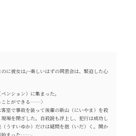
のに彼女は――。楽しいはずの同窓会は、緊迫した心
（ペンション）に集まった。
ることができる……〉
は客室で事故を装って後輩の新山（にいやま）を殺
う現場を閉ざした。自殺説も浮上し、犯行は成功し
佳（うすいゆか）だけは疑問を抱（いだ）く。開か
が始まった……。