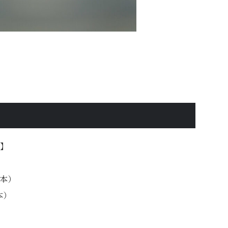
】
行本）
本）