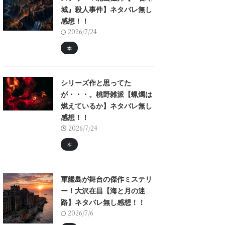
城』殺人事件】ネタバレ無し
感想！！
2026/7/24
本
シリーズ作と思ってた
が・・・。桃野雑派【蝋燭は
燃えているか】ネタバレ無し
感想！！
2026/7/24
本
軍艦島が舞台の傑作ミステリ
ー！大沢在昌【海と月の迷
路】ネタバレ無し感想！！
2026/7/6