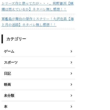
シリーズ作と思ってたが・・・。桃野雑派【蝋
燭は燃えているか】ネタバレ無し感想！！
軍艦島が舞台の傑作ミステリー！大沢在昌【海
と月の迷路】ネタバレ無し感想！！
カテゴリー
ゲーム
スポーツ
日記
映画
未分類
本