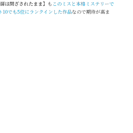
扉は閉ざされたまま】
も
このミスと本格ミステリーで
ト10でも5位にランクインした作品
なので期待が高ま