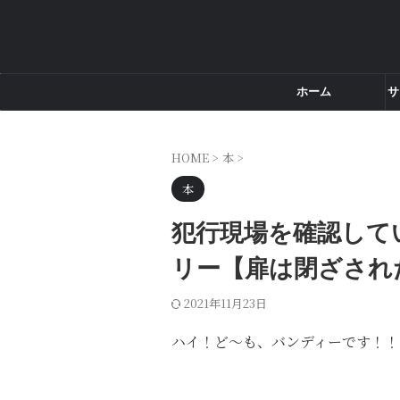
ホーム
サ
HOME
>
本
>
本
犯行現場を確認して
リー【扉は閉ざされ
2021年11月23日
ハイ！ど～も、バンディーです！！