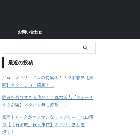
ー
お問い合わせ
最近の投稿
グローズドサークルの変異体！？夕木春央【楽
園】ネタバレ無し感想！！
読者を選びすぎる作品！？真木武志【ヴィーナ
スの命題】ネタバレ無し感想！！
密室トリックがマシマシなミステリー！北山猛
邦【『石球城』殺人事件】ネタバレ無し感
想！！