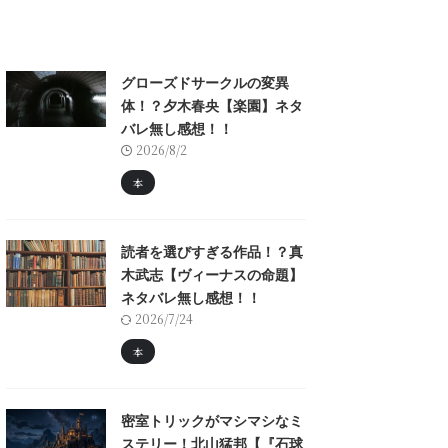
グローズドサークルの変異
体！？夕木春央【楽園】ネタ
バレ無し感想！！
2026/8/2
本
読者を選びすぎる作品！？真
木武志【ヴィーナスの命題】
ネタバレ無し感想！！
2026/7/24
本
密室トリックがマシマシなミ
ステリー！北山猛邦【『石球