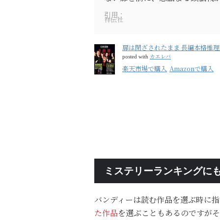
引用：
祥伝社
扉は閉ざされたまま 長編本格推理 
カエレバ
posted with
楽天市場で購入
Amazonで購入
ミステリーランキングに
バンディーは読む作品を選ぶ時に指
た作品
を選ぶこともあるのですがそ