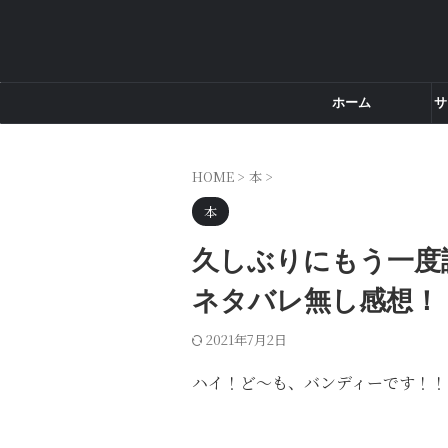
ホーム
サ
HOME
>
本
>
本
久しぶりにもう一度
ネタバレ無し感想！
2021年7月2日
ハイ！ど～も、バンディーです！！