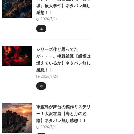
城』殺人事件】ネタバレ無し
感想！！
2026/7/24
本
シリーズ作と思ってた
が・・・。桃野雑派【蝋燭は
燃えているか】ネタバレ無し
感想！！
2026/7/24
本
軍艦島が舞台の傑作ミステリ
ー！大沢在昌【海と月の迷
路】ネタバレ無し感想！！
2026/7/6