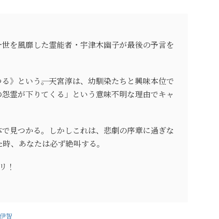
一世を風靡した霊能者・宇津木幽子が最後の予言を
る》という――。天宮淳は、幼馴染たちと興味本位で
の怨霊が下りてくる」という意味不明な理由でキャ
体で見つかる。しかしこれは、悲劇の序章に過ぎな
た時、あなたは必ず絶叫する。
テリ！
村伊智