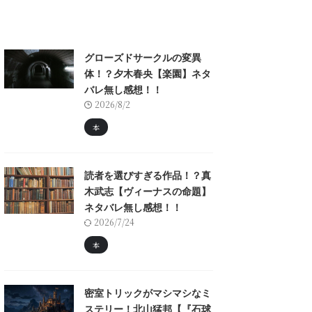
グローズドサークルの変異
体！？夕木春央【楽園】ネタ
バレ無し感想！！
2026/8/2
本
読者を選びすぎる作品！？真
木武志【ヴィーナスの命題】
ネタバレ無し感想！！
2026/7/24
本
密室トリックがマシマシなミ
ステリー！北山猛邦【『石球