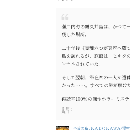
瀬戸内海の霧久井島は、かつて
残した場所。
二十年後《霊魂六つが冥府へ堕つ
島を訪れるが、旅館は「ヒキタ
ンセルされていた。
そして翌朝、滞在客の一人が遺
かった……。すべての謎が解け
再読率100％の傑作ホラーミス
引用：
角川
予言の島 /ＫＡＤＯＫＡＷＡ/澤