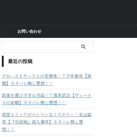
ー
お問い合わせ
最近の投稿
グローズドサークルの変異体！？夕木春央【楽
園】ネタバレ無し感想！！
読者を選びすぎる作品！？真木武志【ヴィーナ
スの命題】ネタバレ無し感想！！
密室トリックがマシマシなミステリー！北山猛
邦【『石球城』殺人事件】ネタバレ無し感
想！！