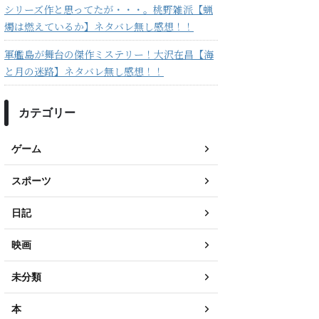
シリーズ作と思ってたが・・・。桃野雑派【蝋
燭は燃えているか】ネタバレ無し感想！！
軍艦島が舞台の傑作ミステリー！大沢在昌【海
と月の迷路】ネタバレ無し感想！！
カテゴリー
ゲーム
スポーツ
日記
映画
未分類
本