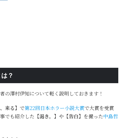
とは？
者の澤村伊知について軽く説明しておきます！
、来る】
で
第22回日本ホラー小説大賞
で大賞を受賞
事でも紹介した
【渇き。】
や
【告白】
を撮った
中島哲