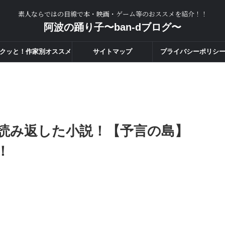
素人ならではの目線で本・映画・ゲーム等のおススメを紹介！！
阿波の踊り子〜ban-dブログ〜
クッと！作家別オススメ
サイトマップ
プライバシーポリシ
度一覧！！
読み返した小説！【予言の島】
！